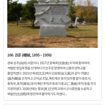
100. 권준 (權晙, 1895 ~ 1959)
경북 상주(尙州) 사람이다. 1917년 광복회(光復會) 조직에 참여하여
격렬한 항일투쟁을 전개하다가 만주로 망명하여 신흥무관학교를
졸업하였다. 1921년 북경(北京)에서 김원봉(金元鳳)과 같이 의열단
(義烈團)을 조직하고 군자금 조달, 폭탄제조 등의 임무를 맡아 종로서,
총독부, 동척(東拓) 등의 폭탄 투척과 동경 이중교(二重橋) 투척 등을 적극
지원하였다. 1926년에는 황포(黃 )군관학교에서 군사훈련을 수료하고
북벌전(北伐戰)에 참전하여 활약하기도 하였다....