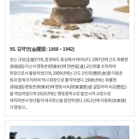
95. 김약연(金躍淵 : 1868 ~ 1942)
호는 규암(圭巖)이며, 함경북도 종성에서 태어났다. 1907년에 간도 화룡현
(和龍縣) 지신사 명동촌(明東村)에 연변(延邊) 교민회를 조직하여
회장으로서 활동하였으며, 1909년에는 간도 간민회(墾民會)를 이동춘
등과 함께 조직하여 역시 회장으로 활약하였다. 1908년에는 화룡현
(和龍縣) 명동촌(明東村)에 명동서숙(明東書塾)을 설립하여 숙감(塾監)
을 역임하였으며 1910년에는 명동중학교로 발전시켜 교장으로
재직하면서 청년들의 애국정신을 함양하였다. 1912년에 이동휘(李東輝)
가 명동으...