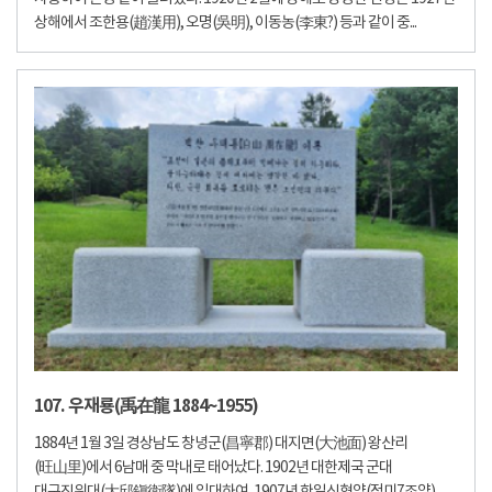
상해에서 조한용(趙漢用), 오명(吳明), 이동농(李東?) 등과 같이 중...
107. 우재룡(禹在龍 1884~1955)
1884년 1월 3일 경상남도 창녕군(昌寧郡) 대지면(大池面) 왕산리
(旺山里)에서 6남매 중 막내로 태어났다. 1902년 대한제국 군대