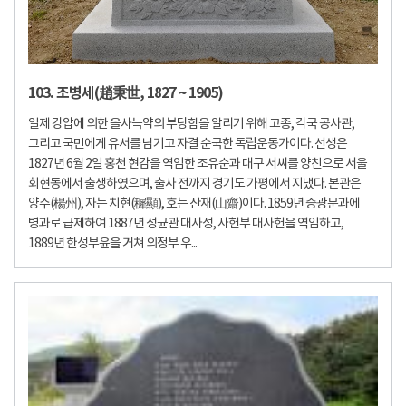
103. 조병세(趙秉世, 1827 ~ 1905)
일제 강압에 의한 을사늑약의 부당함을 알리기 위해 고종, 각국 공사관,
그리고 국민에게 유서를 남기고 자결 순국한 독립운동가이다. 선생은
1827년 6월 2일 홍천 현감을 역임한 조유순과 대구 서씨를 양친으로 서울
회현동에서 출생하였으며, 출사 전까지 경기도 가평에서 지냈다. 본관은
양주(楊州), 자는 치현(穉顯), 호는 산재(山齋)이다. 1859년 증광문과에
병과로 급제하여 1887년 성균관 대사성, 사헌부 대사헌을 역임하고,
1889년 한성부윤을 거쳐 의정부 우...