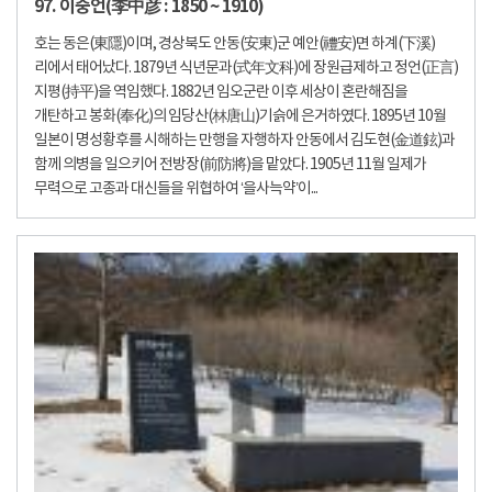
97. 이중언(李中彦 : 1850 ~ 1910)
호는 동은(東隱)이며, 경상북도 안동(安東)군 예안(禮安)면 하계(下溪)
리에서 태어났다. 1879년 식년문과(式年文科)에 장원급제하고 정언(正言)
지평(持平)을 역임했다. 1882년 임오군란 이후 세상이 혼란해짐을
개탄하고 봉화(奉化)의 임당산(林唐山)기슭에 은거하였다. 1895년 10월
일본이 명성황후를 시해하는 만행을 자행하자 안동에서 김도현(金道鉉)과
함께 의병을 일으키어 전방장(前防將)을 맡았다. 1905년 11월 일제가
무력으로 고종과 대신들을 위협하여 ‘을사늑약’이...