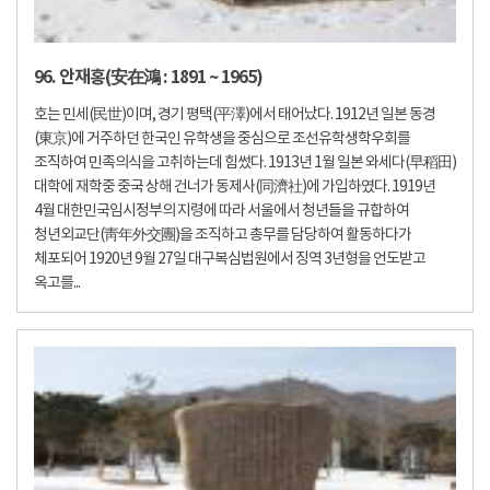
96. 안재홍(安在鴻 : 1891 ~ 1965)
호는 민세(民世)이며, 경기 평택(平澤)에서 태어났다. 1912년 일본 동경
(東京)에 거주하던 한국인 유학생을 중심으로 조선유학생학우회를
조직하여 민족의식을 고취하는데 힘썼다. 1913년 1월 일본 와세다(早稻田)
대학에 재학중 중국 상해 건너가 동제사(同濟社)에 가입하였다. 1919년
4월 대한민국임시정부의 지령에 따라 서울에서 청년들을 규합하여
청년외교단(靑年外交團)을 조직하고 총무를 담당하여 활동하다가
체포되어 1920년 9월 27일 대구복심법원에서 징역 3년형을 언도받고
옥고를...