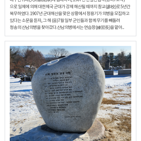
대구진위대(大邱鎭衛隊)에 입대하여, 1907년 한일신협약(정미7조약)
으로 일제에 의해 대한제국 군대가 강제 해산될 때까지 참교(參校)로 5년간
복무하였다. 1907년 군대해산을 맞은 상황에서 정용기가 의병을 모집하고
있다는 소문을 듣자, 그 해 (음)7월 일부 군인들과 함께 무기를 빼돌려
청송의 산남의병을 찾아갔다.산남의병에서는 연습장(練習長)을 맡아...