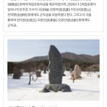
(柳東說) 등에게 독립운동자금을 제공하였으며, 1919년 3·1독립운동이
일어나자 만주로 가서 이 극(李極)·안창하(安昌夏)·이진산(李震山)·
전덕명(全德明) 등에게도 군자금을 조달하였다 한다. 그리고 이 극을
통하여 전덕원(全德元)·오동진(吳東振)·오광선(吳光鮮) 등에게도
군자금...