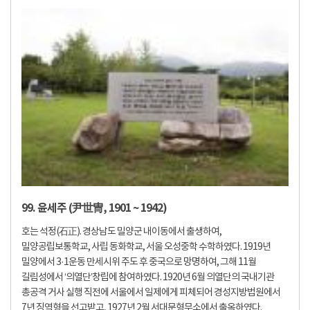
99. 윤세주 (尹世冑, 1901 ~ 1942)
호는 석정(石正). 경상남도 밀양군 내이동에서 출생하여,
밀양공립보통학교, 사립 동화학교, 서울 오성중학 수학하였다. 1919년
밀양에서 3·1운동 만세시위 주도 후 중국으로 망명하여, 그해 11월
길림성에서 ‘의열단’창립에 참여하였다. 1920년 6월 의열단의 국내기관
총공격 거사 실행 직전에 서울에서 일제에게 피체되어 경성지방법원에서
7년 징역형을 선고받고, 1927년 2월 서대문형무소에서 출옥하였다.