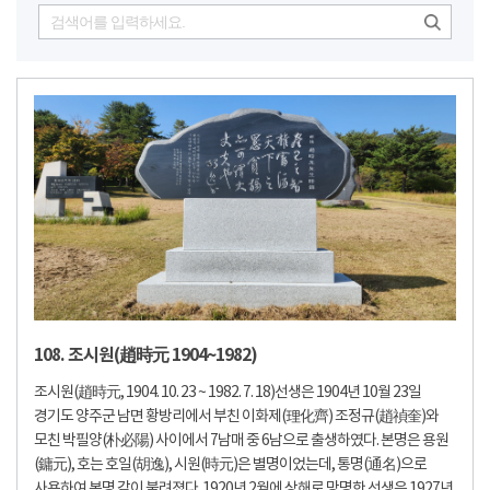
108. 조시원(趙時元 1904~1982)
조시원(趙時元, 1904. 10. 23 ~ 1982. 7. 18)선생은 1904년 10월 23일
경기도 양주군 남면 황방리에서 부친 이화제(理化齊) 조정규(趙禎奎)와
모친 박필양(朴必陽) 사이에서 7남매 중 6남으로 출생하였다. 본명은 용원
(鏞元), 호는 호일(胡逸), 시원(時元)은 별명이었는데, 통명(通名)으로
사용하여 본명 같이 불려졌다. 1920년 2월에 상해로 망명한 선생은 1927년