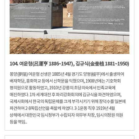
104. 여운형(呂運亨 1886~1947), 김규식(金奎植 1881~1950)
몽양(夢陽) 여운형 선생은 1885년 4월 경기도 양평(楊平)에서 출생하여
배재학당, 흥화학교 등에서 신학문을 익혔으며, 1908년에는 기호학회
평의원으로 활동하였고, 1910년 강릉의 초당의숙에서 민족교육에
매진하였다. 1차 세계대전 후 파리강화회의에 김규식을 파견하였으며,
국제사회에서 한국의 독립문제를 크게 부각시키기 위해 장덕수를 일본에
파견하여 2·8독립선언을 촉발케 하였다. 3·1운동 직후 1919년 4월
상해에서 대한민국 임시정부가 수립되자 외무부 차장, 임시의정원 의원
등을 역임...