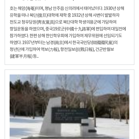
호는 해암(海菴)이며, 평남 안주읍 신의리에서 태어났이다. 1930년 상해
유학을 떠나 복단(復旦)대학에 재학 중 1932년 상해 사변이 발발하자
천도교 청우당원(靑友黨員)으로 복단대학 학생의용군에 가담하여
항일운동을 하였으며, 중국19로군(中國十九路軍)에 편입하여 대일전에
참가하였다. 한편 상해 한인학우회에 가입하여 재무위원에 선임되기도
하였다. 1937년부터는 남경(南京)에서 한국국민당(韓國國民黨)의
청년단에 가입하여 역보(力報), 항전일보(抗戰日報), 건군반월보
(建軍半月報) 등...