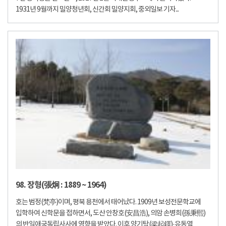
1931년 9월까지 밀양청년회, 신간회 밀양지회, 중외일보 기자...
98. 장형(張炯 : 1889 ~ 1964)
호는 범정(梵亭)이며, 평북 용천에서 태어났다. 1909년 보성전문학교에
입학하여 신학문을 접하면서, 도산 안창호(安昌浩), 의암 손병희(孫秉熙)
의 반일애국독립사사에 영향을 받았다. 이후 양기탁(梁起鐸)·유동열