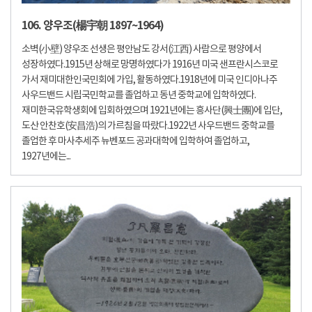
106. 양우조(楊宇朝 1897~1964)
소벽(小壁) 양우조 선생은 평안남도 강서(江西) 사람으로 평양에서
성장하였다.1915년 상해로 망명하였다가 1916년 미국 샌프란시스코로
가서 재미대한인국민회에 가입, 활동하였다.1918년에 미국 인디아나주
사우드밴드 시립국민학교를 졸업하고 동년 중학교에 입학하였다.
재미한국유학생회에 입회하였으며 1921년에는 흥사단(興士團)에 입단,
도산 안찬호(安昌浩)의 가르침을 따랐다.1922년 사우드밴드 중학교를
졸업한 후 마사추세주 뉴벤포드 공과대학에 입학하여 졸업하고,
1927년에는...