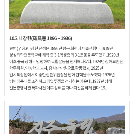
105. 나창헌(羅昌憲 1896 ~ 1936)
료범(了凡) 나창헌 선생은 1896년 평북 희천에서 출생했다. 1919년
경성의학전문학교에 재학 중 3·1학생층의 3·1운동을 주도했고, 1920년
이후 중국 상해로 망명하여 독립운동을 전개해나갔다. 1924년 상해교민단
학무위원, 인성학교 교사, 흥사단 단원으로 활동했고, 1925년
임시의정원에서 이승만심판위원장을 맡아 탄핵을 주도했다. 1926년
병인의용대를 조직하고 의열투쟁을 전개하는 가운데, 1927년 상해
일본총영사관 폭파사건 이후 상해를 떠나 피신을 하게 된다. 19...