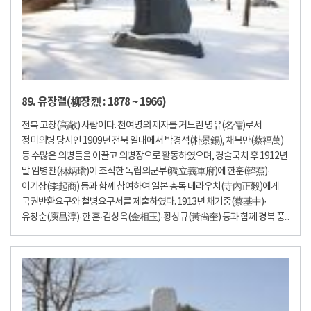
89. 유장렬(柳장烈 : 1878 ~ 1966)
전북 고창(高敞) 사람이다. 천여명의 제자를 거느린 명유(名儒)로서
정미의병 당시인 1909년 전북 일대에서 박경석(朴景錫), 채복만(蔡福萬)
등 수많은 의병들을 이끌고 의병장으로 활동하였으며, 경술국치 후 1912년
말 임병찬(林炳瓚)이 조직한 독립의군부(獨立義軍府)에 한훈(韓焄)·
이기상(李起商) 등과 함께 참여하여 일본 총독 데라우치(寺內正毅)에게
국권반환요구와 철병요구서를 제출하였다. 1913년 채기중(蔡基中)·
유창순(庾昌淳)·한 훈·김상옥(金相玉)·황상규(黃尙奎) 등과 함께 경북 풍...