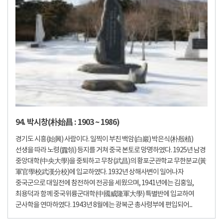
94. 박시창(朴始昌 : 1903 ~ 1986)
경기도 시흥(始興) 사람이다. 일찍이 부친 백암(白巖) 박은식(朴殷植)
선생을 따라 노령(露領) 등지를 거쳐 중국 본토로 망명하였다. 1925년 남경
중앙대학(中央大學)을 중퇴하고 무창(武昌)의 황포군관학교 무한분교(黃
軍官學校武漢分校)에 입교하였다. 1932년 상해사변이 일어나자
중국군으로 대일전에 참전하여 전공을 세웠으며, 1941년에는 김홍일,
최용덕과 함께 중국위륭군대학(中國威隆軍大學) 특별반에 입교하여
군사학을 연마하였다. 1943년 8월에는 광복군 총사령부에 편입되어...