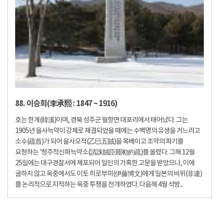
88. 이승희(李承熙 : 1847 ~ 1916)
호는 한계(韓溪)이며, 경북 성주군 월항면 대포리에서 태어났다. 그는
1905년 을사늑약이 강제로 체결되었을 때에는 수백명의 유생을 거느리고
소수(疏首)가 되어 을사오적(乙巳五賊)을 목베이고 조약의 파기를
요청하는 '청주적신파늑약소(請誅賊臣罷勒約疏)를 올렸다. 그해 12월
25일에는 대구경찰서에 체포되어 일인의 가혹한 고문을 받았으나, 이에
굴하지 않고 옥중에서도 이토 히로부미(伊藤博文)에게 일본의 비위(非違)
를 논리적으로 지적하는 옥중 투쟁을 전개하였다. 다음해 4월 석방...