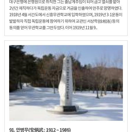
대구은행에 은행원으로 취직한 그는 출납계주임이 되어 금고 열쇠를 맡아
2년간 재직하다가 독립운동 자금으로 거금을 인출하여 만주로 망명하였다.
1918년 4월 서간도에서 신흥무관학교에 입학하였으며, 1919년 3·1운동이
발발하자 직접 독립운동에 참여하기 위하여 교관인 서상락(徐相洛) 등의
동의를 얻어 무관학교를 그만두었다. 이어 1919년 11월 9...
91. 안병무(安炳武 : 1912 ~ 1986)