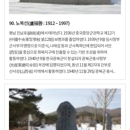
90. 노복선(盧福善 : 1912 ~ 1997)
평남 진남포(鎭南浦)에서 태어났다. 1936년 중국중앙군관학교 제12기
(中國中央軍官學校 第12期) 보병과를 졸업하였다. 1939년 9월 임시정부
군사부의 명령으로 이준식, 나태섭 등과 군사특파단에 편입되어 서안
(西安)을 중심으로 화북지구에 진출할 수 있는 기반 조성을 위하여
활동하였다. 1940년 9월 한국광복군이 창설되자 광복군총사령부
(光復軍總司令部) 부관에 임명되었으며, 동년 11월 제1지대 간부로
산서성(山西省) 지역에서 활동하였다. 1940년 11월 29일 광복군 총사...