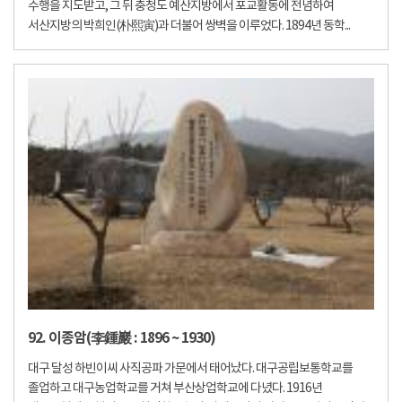
수행을 지도받고, 그 뒤 충청도 예산지방에서 포교활동에 전념하여
서산지방의 박희인(朴熙寅)과 더불어 쌍벽을 이루었다. 1894년 동학...
92. 이종암(李鍾巖 : 1896 ~ 1930)
대구 달성 하빈이씨 사직공파 가문에서 태어났다. 대구공립보통학교를
졸업하고 대구농업학교를 거쳐 부산상업학교에 다녔다. 1916년