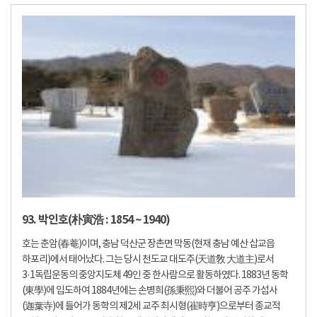
93. 박인호(朴寅浩 : 1854 ~ 1940)
호는 춘암(春菴)이며, 충남 덕산군 장촌면 막동(현재 충남 예산 삽교읍
하포리)에서 태어났다. 그는 당시 천도교 대도주(天道敎 大道主)로서
3·1독립운동의 중앙지도체 49인 중 한사람으로 활동하였다. 1883년 동학
(東學)에 입도하여 1884년에는 손병희(孫秉熙)와 더불어 공주 가섭사
(迦葉寺)에 들어가 동학의 제2세 교주 최시형(崔時亨)으로부터 종교적