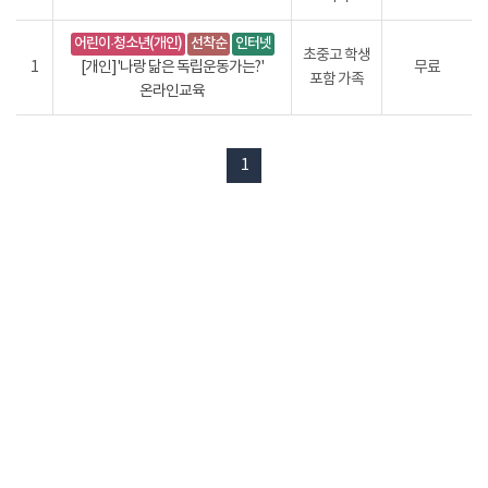
어린이·청소년(개인)
선착순
인터넷
초중고 학생
1
[개인]'나랑 닮은 독립운동가는?'
무료
포함 가족
온라인교육
1