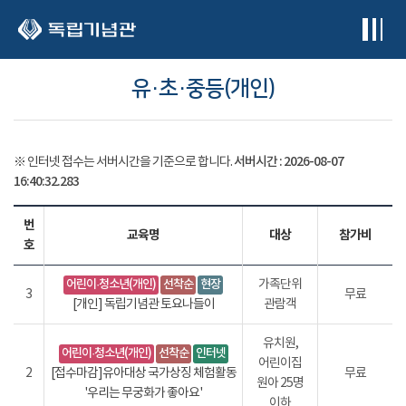
본문 바로가기
유·초·중등(개인)
서버시간 :
2026-08-07
※ 인터넷 접수는 서버시간을 기준으로 합니다.
16:40:32.293
번
교육명
대상
참가비
호
어린이·청소년(개인)
선착순
현장
가족단위
3
무료
[개인] 독립기념관 토요나들이
관람객
유치원,
어린이·청소년(개인)
선착순
인터넷
어린이집
2
[접수마감]유아대상 국가상징 체험활동
무료
원아 25명
'우리는 무궁화가 좋아요'
이하