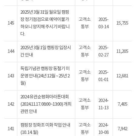
2025년 3월 31일 월요일 캠핑
장 정기점검으로 예약이불가
고객소
2025-
145
15,755
하오니 양지해 주시기 바랍니
통부
03-14
다.
2025년 3월 1일 캠핑장 입장시
고객소
2025-
144
11,205
간 안내
통부
02-27
독립기념관 캠핑장 동절기 미
고객소
2025-
143
운영 안내(24년 12월 ~ 25년 2
12,681
통부
01-01
월)
2024 유관순평화마라톤대회
고객소
2024-
142
(2024.11.17. 08:00~13:00) 개최
7,405
통부
11-13
관련 안내
캠핑장 정화조 미화 작업 안내
고객소
2024-
141
7,942
(10. 14. 월)
통부
10-08