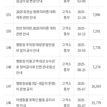
점검의 날 변경 안내
통부
02-09
2025 유관순 평화 마라톤 대회
고객소
2025-
151
7,996
개최 관련 안내
통부
11-24
천안 꽈자런 2025 마라톤 개최
고객소
2025-
150
7,191
관련 안내
통부
10-13
캠핑장 주차장 태양광 발전설
고객소
2025-
149
7,778
비 설치 공사 안내
통부
10-03
캠핑장 이용고객 대상 오수관
고객소
2025-
148
로 정비공사로 인한 관내 동선
7,274
통부
08-25
안내
캠핑장(6월 3일 ~ 8일 미 운영)
고객소
2025-
147
16,593
미 운영 공지
통부
05-07
야생동물 포획단 활동 공지사
고객소
2025-
146
15,779
항 안내
통부
05-07