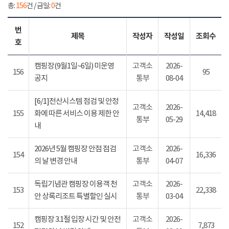
총:
156
건 / 금일:
0
건
번
제목
작성자
작성일
조회수
호
캠핑장(9월1일~6일) 미운영
고객소
2026-
156
95
공지
통부
08-04
[6/1]전산시스템 점검 및 안정
고객소
2026-
155
화에 따른 서비스 이용 제한 안
14,418
통부
05-29
내
2026년 5월 캠핑장 안점 점검
고객소
2026-
154
16,336
의 날 변경 안내
통부
04-07
독립기념관 캠핑장 이용객 천
고객소
2026-
153
22,338
안 상록리조트 특별할인 실시
통부
03-04
캠핑장 3.1절 입장 시간 및 안전
고객소
2026-
152
7,873