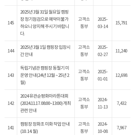
2025년 3월 31일 월요일 캠핑
장 정기점검으로 예약이불가
고객소
2025-
145
15,791
하오니 양지해 주시기 바랍니
통부
03-14
다.
2025년 3월 1일 캠핑장 입장시
고객소
2025-
144
11,240
간 안내
통부
02-27
독립기념관 캠핑장 동절기 미
고객소
2025-
143
운영 안내(24년 12월 ~ 25년 2
12,698
통부
01-01
월)
2024 유관순평화마라톤대회
고객소
2024-
142
(2024.11.17. 08:00~13:00) 개최
7,432
통부
11-13
관련 안내
캠핑장 정화조 미화 작업 안내
고객소
2024-
141
7,967
(10. 14. 월)
통부
10-08