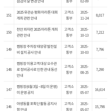
점검의 날 변경 안내
통부
02-09
2025 유관순 평화 마라톤 대회
고객소
2025-
151
8,017
개최 관련 안내
통부
11-24
천안 꽈자런 2025 마라톤 개최
고객소
2025-
150
7,212
관련 안내
통부
10-13
캠핑장 주차장 태양광 발전설
고객소
2025-
149
7,796
비 설치 공사 안내
통부
10-03
캠핑장 이용고객 대상 오수관
고객소
2025-
148
로 정비공사로 인한 관내 동선
7,290
통부
08-25
안내
캠핑장(6월 3일 ~ 8일 미 운영)
고객소
2025-
147
16,614
미 운영 공지
통부
05-07
야생동물 포획단 활동 공지사
고객소
2025-
146
15,798
항 안내
통부
05-07