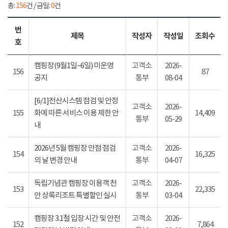
총:
156
건 / 금일:
0
건
번
제목
작성자
작성일
조회수
호
캠핑장(9월1일~6일) 미운영
고객소
2026-
156
87
공지
통부
08-04
[6/1]전산시스템 점검 및 안정
고객소
2026-
155
화에 따른 서비스 이용 제한 안
14,409
통부
05-29
내
2026년 5월 캠핑장 안점 점검
고객소
2026-
154
16,325
의 날 변경 안내
통부
04-07
독립기념관 캠핑장 이용객 천
고객소
2026-
153
22,335
안 상록리조트 특별할인 실시
통부
03-04
캠핑장 3.1절 입장 시간 및 안전
고객소
2026-
152
7,864