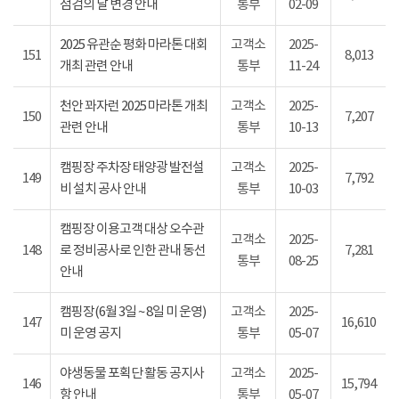
점검의 날 변경 안내
통부
02-09
2025 유관순 평화 마라톤 대회
고객소
2025-
151
8,013
개최 관련 안내
통부
11-24
천안 꽈자런 2025 마라톤 개최
고객소
2025-
150
7,207
관련 안내
통부
10-13
캠핑장 주차장 태양광 발전설
고객소
2025-
149
7,792
비 설치 공사 안내
통부
10-03
캠핑장 이용고객 대상 오수관
고객소
2025-
148
로 정비공사로 인한 관내 동선
7,281
통부
08-25
안내
캠핑장(6월 3일 ~ 8일 미 운영)
고객소
2025-
147
16,610
미 운영 공지
통부
05-07
야생동물 포획단 활동 공지사
고객소
2025-
146
15,794
항 안내
통부
05-07