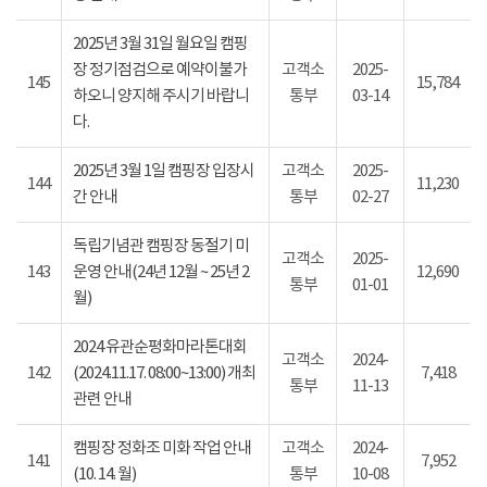
2025년 3월 31일 월요일 캠핑
장 정기점검으로 예약이불가
고객소
2025-
145
15,784
하오니 양지해 주시기 바랍니
통부
03-14
다.
2025년 3월 1일 캠핑장 입장시
고객소
2025-
144
11,230
간 안내
통부
02-27
독립기념관 캠핑장 동절기 미
고객소
2025-
143
운영 안내(24년 12월 ~ 25년 2
12,690
통부
01-01
월)
2024 유관순평화마라톤대회
고객소
2024-
142
(2024.11.17. 08:00~13:00) 개최
7,418
통부
11-13
관련 안내
캠핑장 정화조 미화 작업 안내
고객소
2024-
141
7,952
(10. 14. 월)
통부
10-08