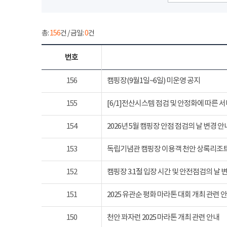
총:
156
건 / 금일:
0
건
번호
156
캠핑장(9월1일~6일) 미운영 공지
155
[6/1]전산시스템 점검 및 안정화에 따른 
154
2026년 5월 캠핑장 안점 점검의 날 변경 안
153
독립기념관 캠핑장 이용객 천안 상록리조
152
캠핑장 3.1절 입장 시간 및 안전점검의 날 
151
2025 유관순 평화 마라톤 대회 개최 관련 
150
천안 꽈자런 2025 마라톤 개최 관련 안내