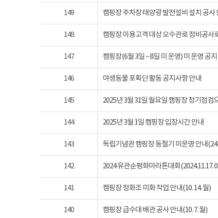
149
캠핑장 주차장 태양광 발전설비 설치 공사
148
캠핑장 이용고객 대상 오수관로 정비공사로
147
캠핑장(6월 3일 ~ 8일 미 운영) 미 운영 공지
146
야생동물 포획단 활동 공지사항 안내
145
2025년 3월 31일 월요일 캠핑장 정기점
144
2025년 3월 1일 캠핑장 입장시간 안내
143
독립기념관 캠핑장 동절기 미운영 안내(24년 1
142
2024 유관순평화마라톤대회(2024.11.17. 08
141
캠핑장 정화조 미화 작업 안내(10. 14. 월)
140
캠핑장 급수대 배관 공사 안내(10. 7. 월)