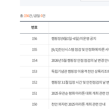
총:
156
건 / 금일:
0
건
번호
156
캠핑장(9월1일~6일) 미운영 공지
155
[6/1]전산시스템 점검 및 안정화에 따른 
154
2026년 5월 캠핑장 안점 점검의 날 변경 안
153
독립기념관 캠핑장 이용객 천안 상록리조
152
캠핑장 3.1절 입장 시간 및 안전점검의 날 
151
2025 유관순 평화 마라톤 대회 개최 관련 
150
천안 꽈자런 2025 마라톤 개최 관련 안내