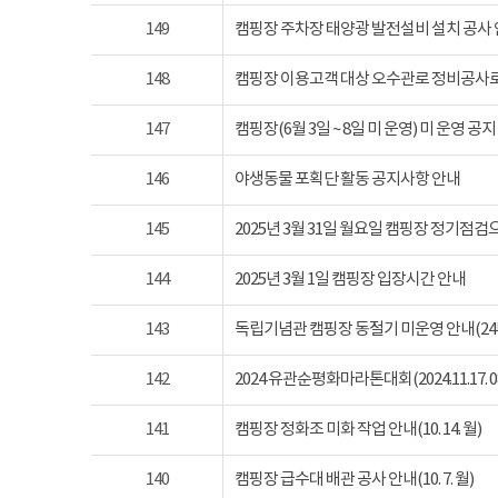
149
캠핑장 주차장 태양광 발전설비 설치 공사
148
캠핑장 이용고객 대상 오수관로 정비공사로
147
캠핑장(6월 3일 ~ 8일 미 운영) 미 운영 공지
146
야생동물 포획단 활동 공지사항 안내
145
2025년 3월 31일 월요일 캠핑장 정기점
144
2025년 3월 1일 캠핑장 입장시간 안내
143
독립기념관 캠핑장 동절기 미운영 안내(24년 1
142
2024 유관순평화마라톤대회(2024.11.17. 08
141
캠핑장 정화조 미화 작업 안내(10. 14. 월)
140
캠핑장 급수대 배관 공사 안내(10. 7. 월)