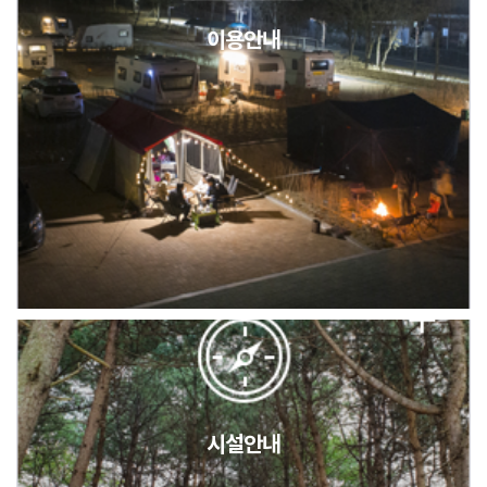
이용안내
2026년 5월 캠핑장 안점 점검의 날 변경 안내
캠핑장(9월1일~6일) 미운영 공지
[6/1]전산시스템 점검 및 안정화에 따른 서비스 이용 제한 안내
시설안내