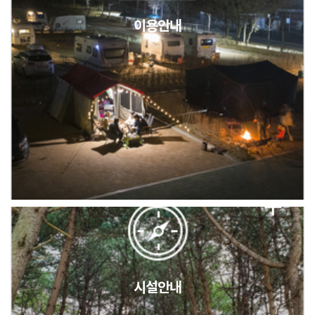
이용안내
2026년 5월 캠핑장 안점 점검의 날 변경 안내
캠핑장(9월1일~6일) 미운영 공지
[6/1]전산시스템 점검 및 안정화에 따른 서비스 이용 제한 안내
시설안내