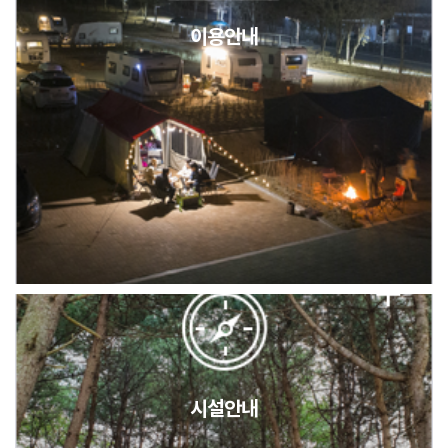
이용안내
2026년 5월 캠핑장 안점 점검의 날 변경 안내
캠핑장(9월1일~6일) 미운영 공지
[6/1]전산시스템 점검 및 안정화에 따른 서비스 이용 제한 안내
시설안내