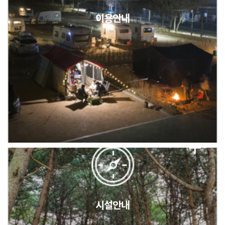
이용안내
2026년 5월 캠핑장 안점 점검의 날 변경 안내
캠핑장(9월1일~6일) 미운영 공지
[6/1]전산시스템 점검 및 안정화에 따른 서비스 이용 제한 안내
시설안내