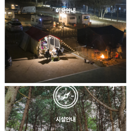
이용안내
2026년 5월 캠핑장 안점 점검의 날 변경 안내
캠핑장(9월1일~6일) 미운영 공지
[6/1]전산시스템 점검 및 안정화에 따른 서비스 이용 제한 안내
시설안내