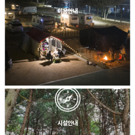
이용안내
2026년 5월 캠핑장 안점 점검의 날 변경 안내
캠핑장(9월1일~6일) 미운영 공지
[6/1]전산시스템 점검 및 안정화에 따른 서비스 이용 제한 안내
시설안내