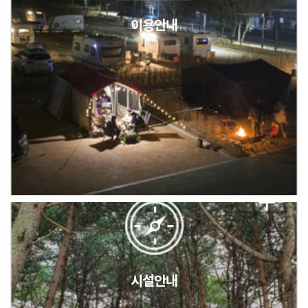
이용안내
2026년 5월 캠핑장 안점 점검의 날 변경 안내
캠핑장(9월1일~6일) 미운영 공지
[6/1]전산시스템 점검 및 안정화에 따른 서비스 이용 제한 안내
시설안내