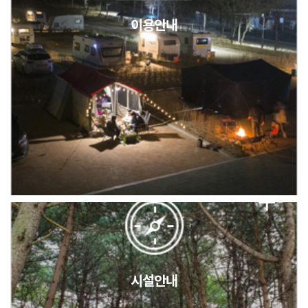
이용안내
2026년 5월 캠핑장 안점 점검의 날 변경 안내
캠핑장(9월1일~6일) 미운영 공지
[6/1]전산시스템 점검 및 안정화에 따른 서비스 이용 제한 안내
시설안내