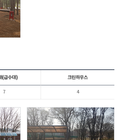
대(급수대)
크린하우스
7
4