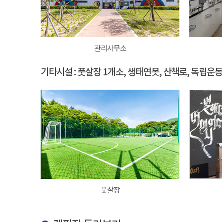
관리사무소
기타시설 : 풋살장 1개소, 생태연못, 산책로, 독립운
풋살장