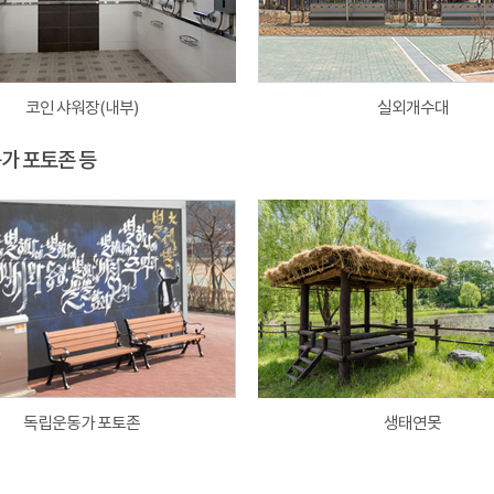
코인 샤워장(내부)
실외개수대
동가 포토존 등
독립운동가 포토존
생태연못