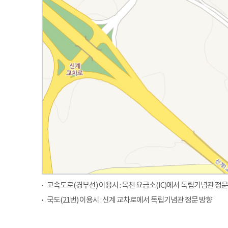
고속도로(경부선) 이용시 : 목천 요금소(IC)에서 독립기념관 정문
국도(21번) 이용시 : 신계 교차로에서 독립기념관 정문 방향