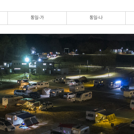
통일-가
통일-나