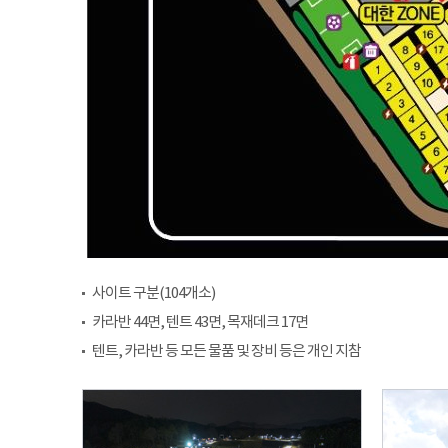
사이트 구분(104개소)
카라반 44면, 텐트 43면, 목재데크 17면
텐트, 카라반 등 모든 물품 및 장비 등은 개인 지참