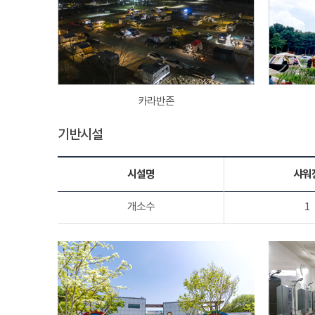
카라반존
기반시설
시설명
샤워
개소수
1