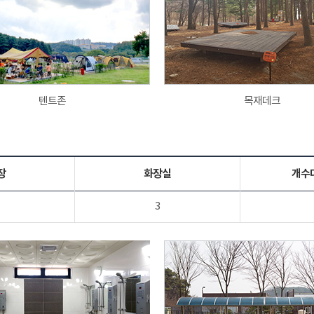
텐트존
목재데크
장
화장실
개수
3