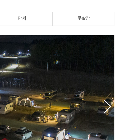
만세
풋살장