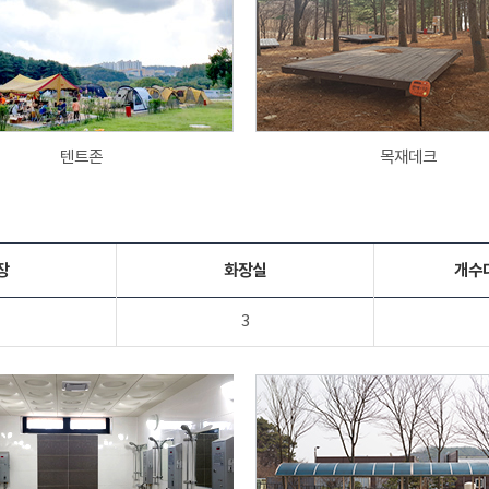
텐트존
목재데크
장
화장실
개수
3