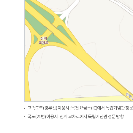
고속도로(경부선) 이용시 : 목천 요금소(IC)에서 독립기념관 정문
국도(21번) 이용시 : 신계 교차로에서 독립기념관 정문 방향