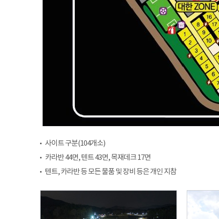
사이트 구분(104개소)
카라반 44면, 텐트 43면, 목재데크 17면
텐트, 카라반 등 모든 물품 및 장비 등은 개인 지참