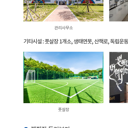
관리사무소
기타시설 : 풋살장 1개소, 생태연못, 산책로, 독립운
풋살장