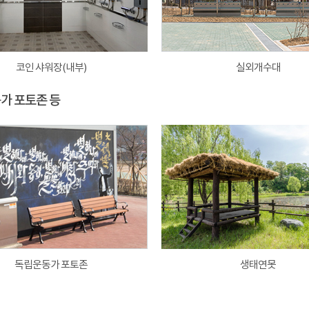
코인 샤워장(내부)
실외개수대
동가 포토존 등
독립운동가 포토존
생태연못