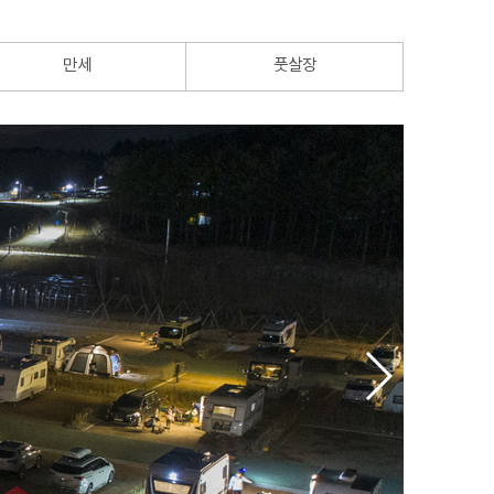
만세
풋살장