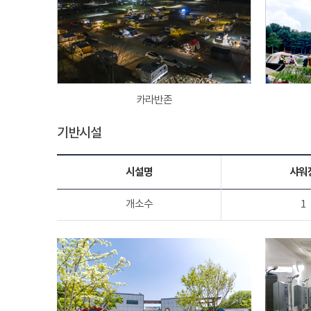
카라반존
기반시설
시설명
샤워
개소수
1