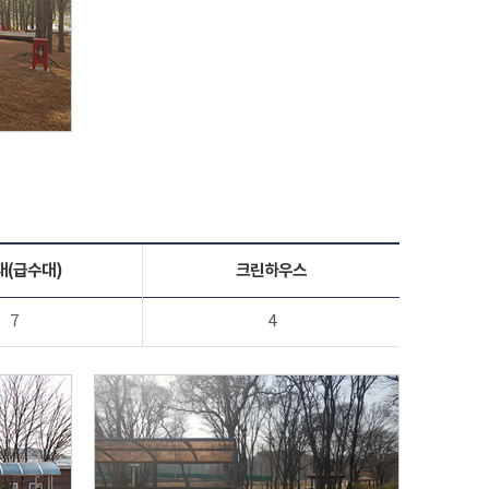
대(급수대)
크린하우스
7
4