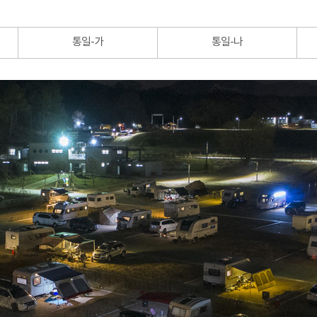
통일-가
통일-나