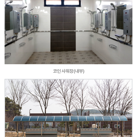
코인 샤워장(내부)