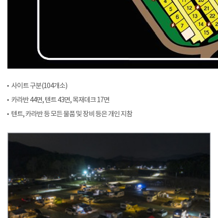
사이트 구분(104개소)
카라반 44면, 텐트 43면, 목재데크 17면
텐트, 카라반 등 모든 물품 및 장비 등은 개인 지참