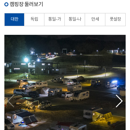
캠핑장 둘러보기
대한
독립
통일-가
통일-나
만세
풋살장