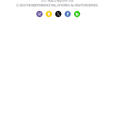
신고 : 제2012-충남천안-75호
ⓒ 2018 THE INDEPENDENCE HALL OF KOREA. ALL RIGHTS RESERVED.