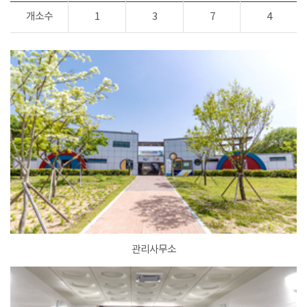
개소수
1
3
7
4
관리사무소