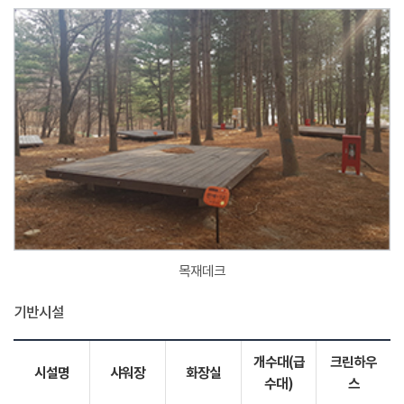
목재데크
기반시설
개수대(급
크린하우
시설명
샤워장
화장실
수대)
스