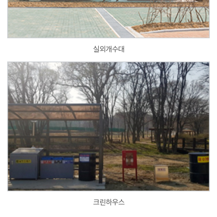
실외개수대
크린하우스