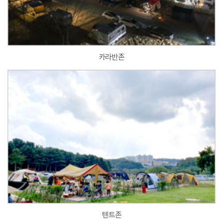
카라반존
텐트존