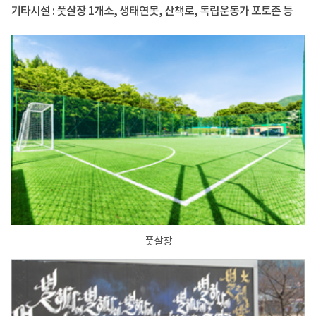
기타시설 : 풋살장 1개소, 생태연못, 산책로, 독립운동가 포토존 등
풋살장