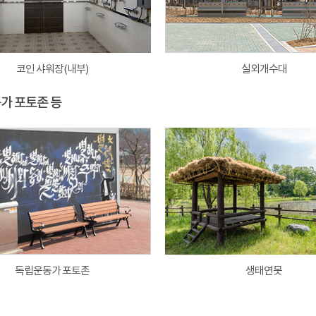
코인 샤워장(내부)
실외개수대
동가 포토존 등
독립운동가 포토존
생태연못