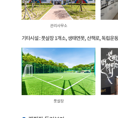
관리사무소
기타시설 : 풋살장 1개소, 생태연못, 산책로, 독립운
풋살장