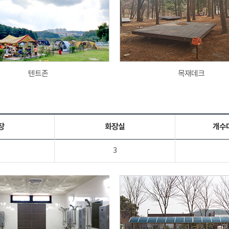
텐트존
목재데크
장
화장실
개수
3