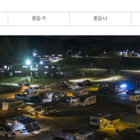
통일-가
통일-나