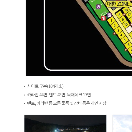
사이트 구분(104개소)
카라반 44면, 텐트 43면, 목재데크 17면
텐트, 카라반 등 모든 물품 및 장비 등은 개인 지참