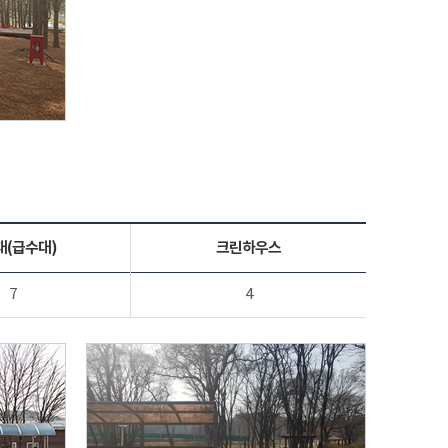
대(급수대)
크린하우스
7
4