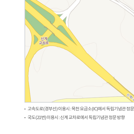
고속도로(경부선) 이용시 : 목천 요금소(IC)에서 독립기념관 정문
국도(21번) 이용시 : 신계 교차로에서 독립기념관 정문 방향