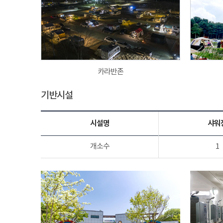
카라반존
기반시설
시설명
샤워
개소수
1