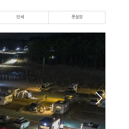
만세
풋살장