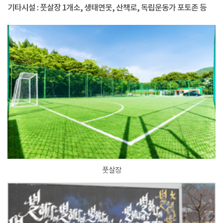
기타시설 : 풋살장 1개소, 생태연못, 산책로, 독립운동가 포토존 등
풋살장