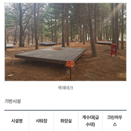
목재데크
기반시설
개수대(급
크린하우
시설명
샤워장
화장실
수대)
스