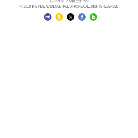
신고 : 제2012-충남천안-75호
ⓒ 2018 THE INDEPENDENCE HALL OF KOREA. ALL RIGHTS RESERVED.