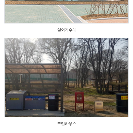
실외개수대
크린하우스