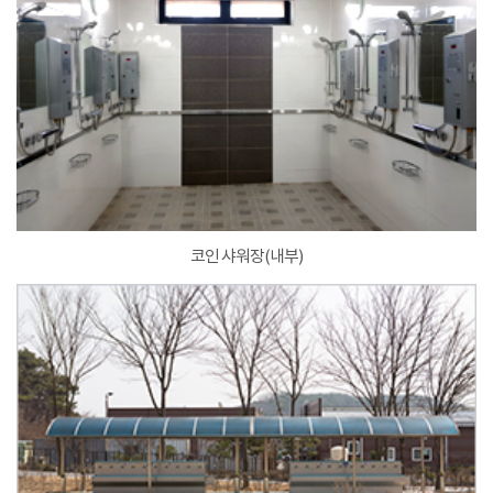
코인 샤워장(내부)