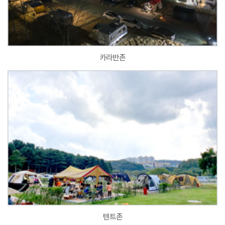
카라반존
텐트존