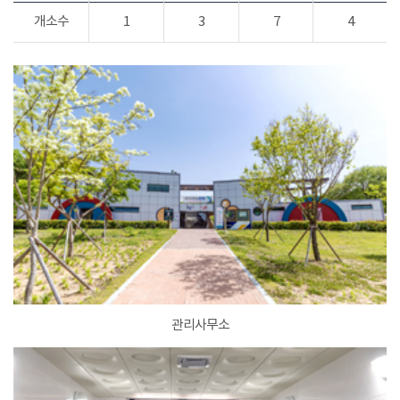
개소수
1
3
7
4
관리사무소