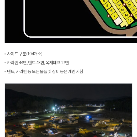
사이트 구분(104개소)
카라반 44면, 텐트 43면, 목재데크 17면
텐트, 카라반 등 모든 물품 및 장비 등은 개인 지참