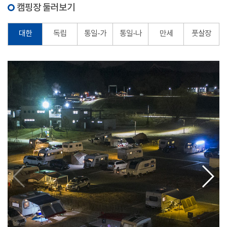
캠핑장 둘러보기
대한
독립
통일-가
통일-나
만세
풋살장