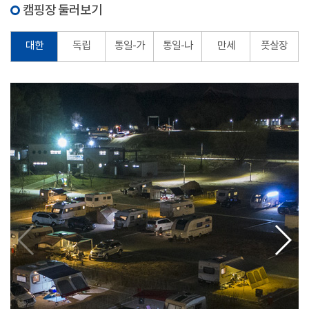
캠핑장 둘러보기
대한
독립
통일-가
통일-나
만세
풋살장