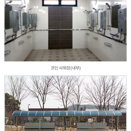
코인 샤워장(내부)