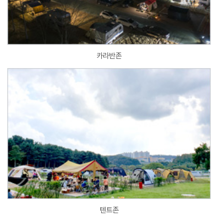
카라반존
텐트존