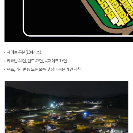
사이트 구분(104개소)
카라반 44면, 텐트 43면, 목재데크 17면
텐트, 카라반 등 모든 물품 및 장비 등은 개인 지참