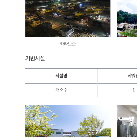
카라반존
기반시설
시설명
샤워
개소수
1