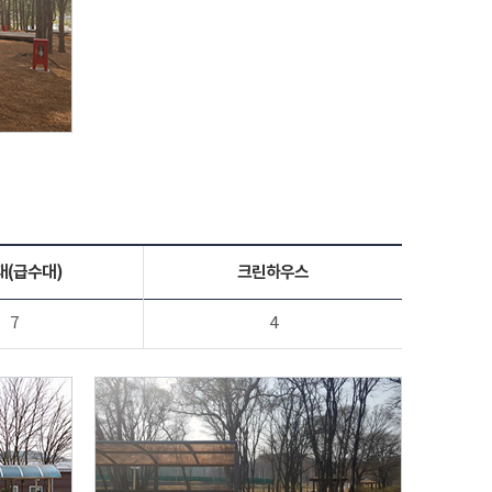
대(급수대)
크린하우스
7
4