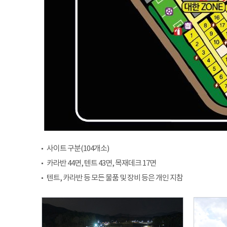
사이트 구분(104개소)
카라반 44면, 텐트 43면, 목재데크 17면
텐트, 카라반 등 모든 물품 및 장비 등은 개인 지참