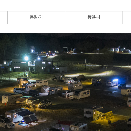
통일-가
통일-나