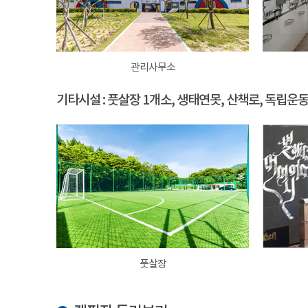
관리사무소
기타시설 : 풋살장 1개소, 생태연못, 산책로, 독립운
풋살장