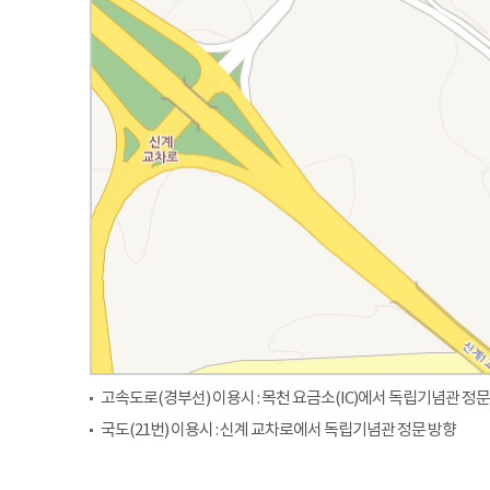
고속도로(경부선) 이용시 : 목천 요금소(IC)에서 독립기념관 정문
국도(21번) 이용시 : 신계 교차로에서 독립기념관 정문 방향