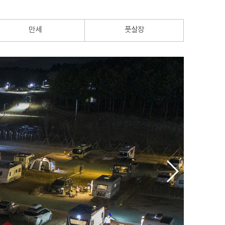
만세
풋살장