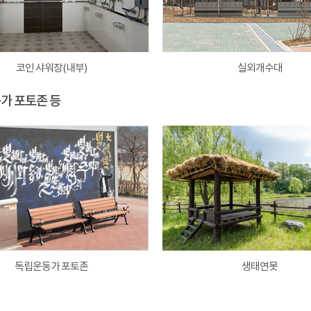
코인 샤워장(내부)
실외개수대
동가 포토존 등
독립운동가 포토존
생태연못