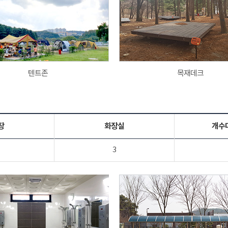
텐트존
목재데크
장
화장실
개수
3