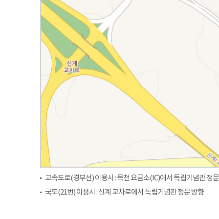
고속도로(경부선) 이용시 : 목천 요금소(IC)에서 독립기념관 정문
국도(21번) 이용시 : 신계 교차로에서 독립기념관 정문 방향