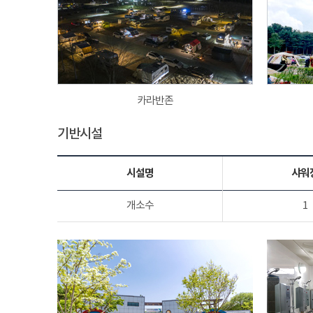
카라반존
기반시설
시설명
샤워
개소수
1