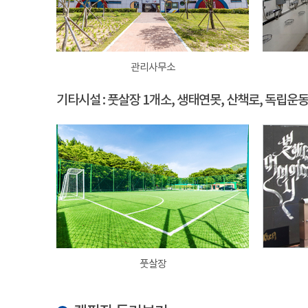
관리사무소
기타시설 : 풋살장 1개소, 생태연못, 산책로, 독립운
풋살장