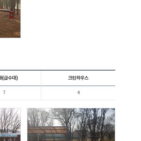
대(급수대)
크린하우스
7
4