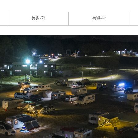
통일-가
통일-나