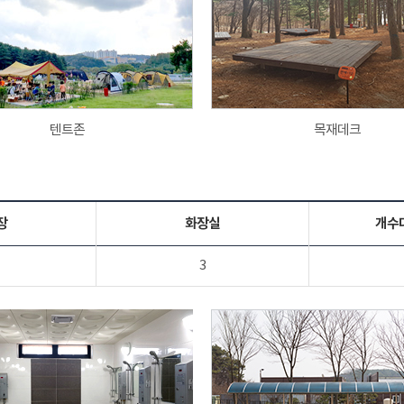
텐트존
목재데크
장
화장실
개수
3