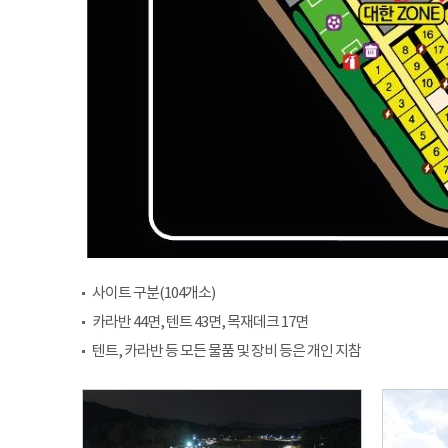
사이트 구분(104개소)
카라반 44면, 텐트 43면, 목재데크 17면
텐트, 카라반 등 모든 물품 및 장비 등은 개인 지참