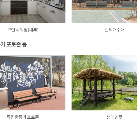
코인 샤워장(내부)
실외개수대
동가 포토존 등
독립운동가 포토존
생태연못