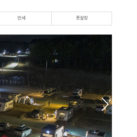
만세
풋살장