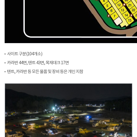
사이트 구분(104개소)
카라반 44면, 텐트 43면, 목재데크 17면
텐트, 카라반 등 모든 물품 및 장비 등은 개인 지참