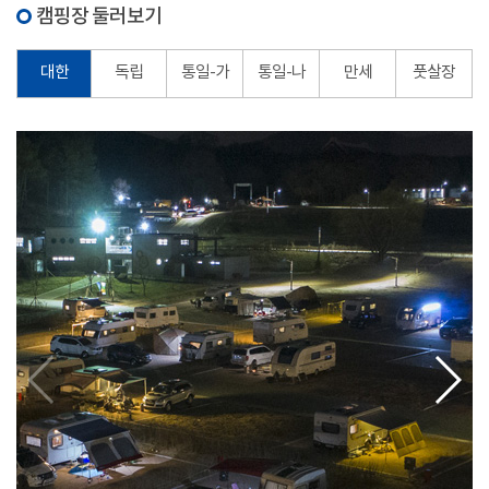
캠핑장 둘러보기
대한
독립
통일-가
통일-나
만세
풋살장