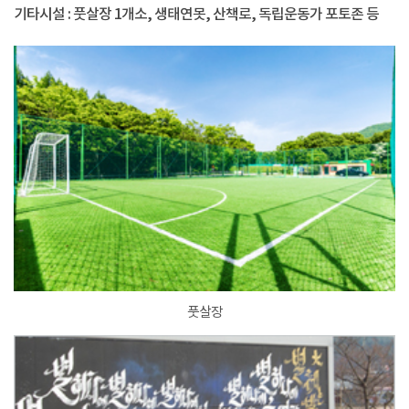
기타시설 : 풋살장 1개소, 생태연못, 산책로, 독립운동가 포토존 등
풋살장