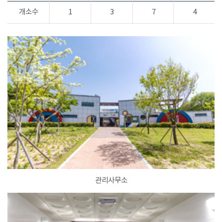
개소수
1
3
7
4
관리사무소