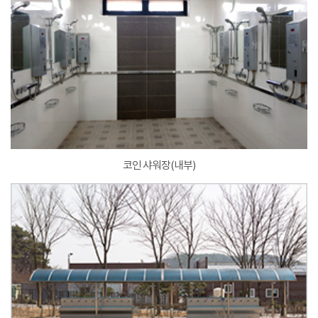
코인 샤워장(내부)