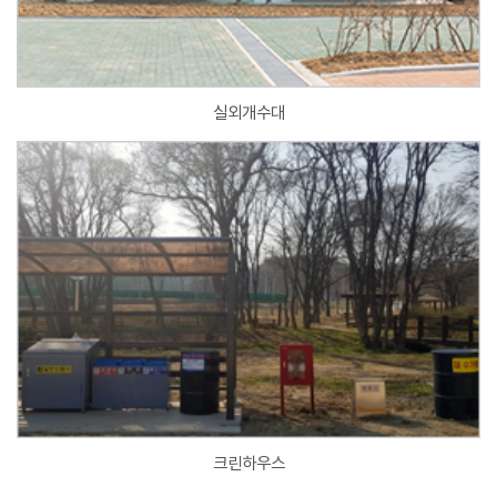
실외개수대
크린하우스