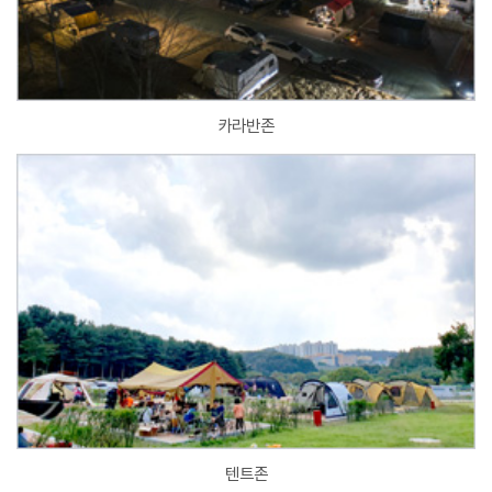
카라반존
텐트존