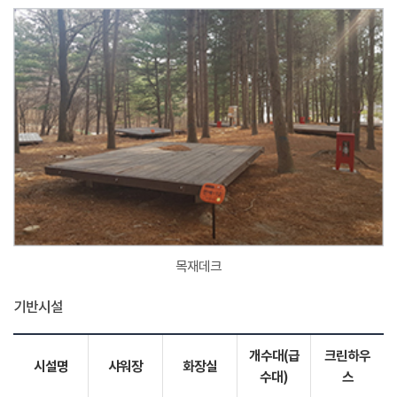
목재데크
기반시설
개수대(급
크린하우
시설명
샤워장
화장실
수대)
스