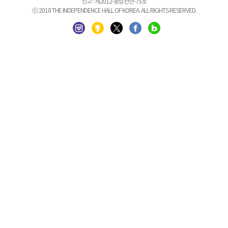
신고 : 제2012-충남천안-75호
ⓒ 2018 THE INDEPENDENCE HALL OF KOREA. ALL RIGHTS RESERVED.