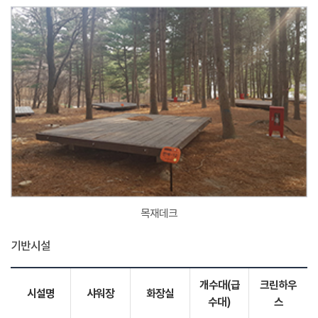
목재데크
기반시설
개수대(급
크린하우
시설명
샤워장
화장실
수대)
스