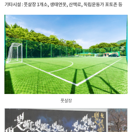
기타시설 : 풋살장 1개소, 생태연못, 산책로, 독립운동가 포토존 등
풋살장