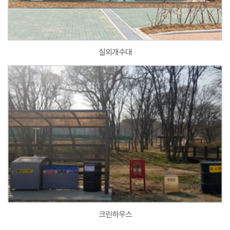
실외개수대
크린하우스