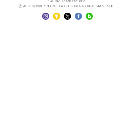
신고 : 제2012-충남천안-75호
ⓒ 2018 THE INDEPENDENCE HALL OF KOREA. ALL RIGHTS RESERVED.