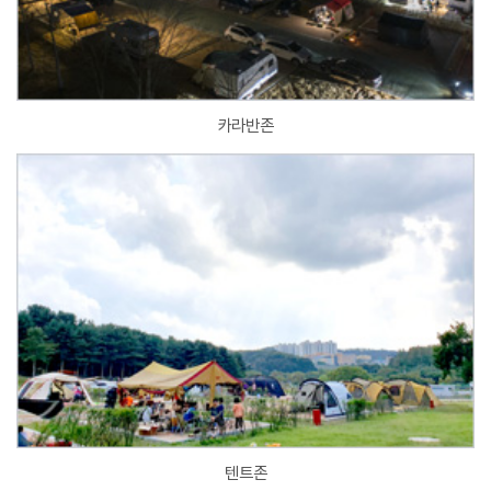
카라반존
텐트존