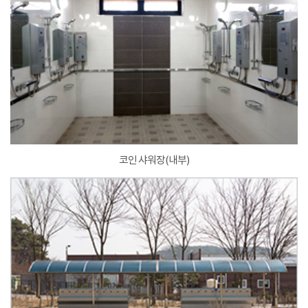
코인 샤워장(내부)