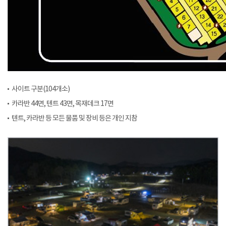
사이트 구분(104개소)
카라반 44면, 텐트 43면, 목재데크 17면
텐트, 카라반 등 모든 물품 및 장비 등은 개인 지참