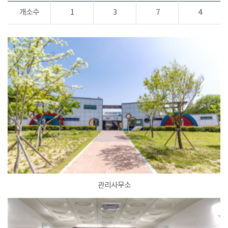
개소수
1
3
7
4
관리사무소