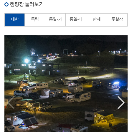
캠핑장 둘러보기
대한
독립
통일-가
통일-나
만세
풋살장