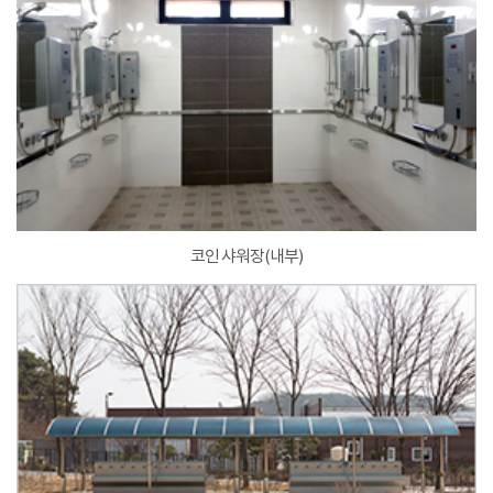
코인 샤워장(내부)