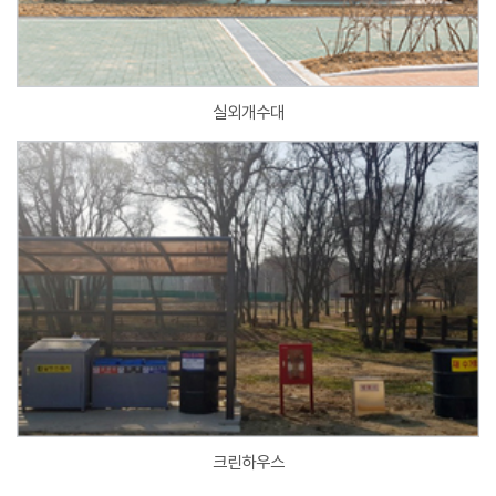
실외개수대
크린하우스