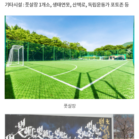
기타시설 : 풋살장 1개소, 생태연못, 산책로, 독립운동가 포토존 등
풋살장