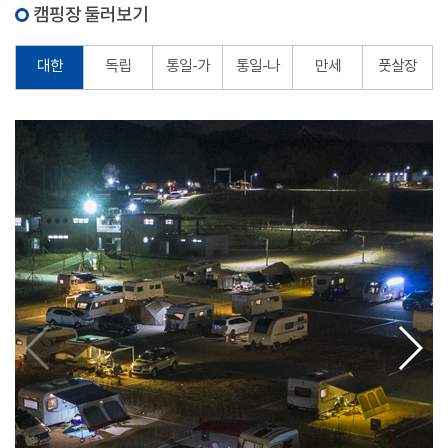
캠핑장 둘러보기
대한
독립
통일-가
통일-나
만세
풋살장