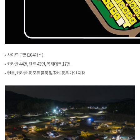
사이트 구분(104개소)
카라반 44면, 텐트 43면, 목재데크 17면
텐트, 카라반 등 모든 물품 및 장비 등은 개인 지참