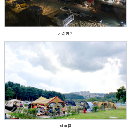
카라반존
텐트존