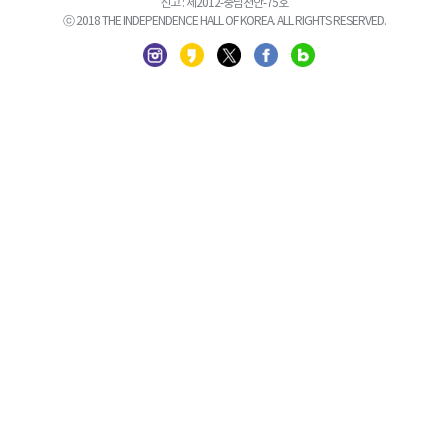
신고 : 제2012-충남천안-75호
ⓒ 2018 THE INDEPENDENCE HALL OF KOREA. ALL RIGHTS RESERVED.