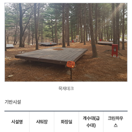
목재데크
기반시설
개수대(급
크린하우
시설명
샤워장
화장실
수대)
스