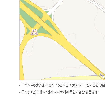
고속도로(경부선) 이용시 : 목천 요금소(IC)에서 독립기념관 정문
국도(21번) 이용시 : 신계 교차로에서 독립기념관 정문 방향