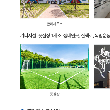
관리사무소
기타시설 : 풋살장 1개소, 생태연못, 산책로, 독립운
풋살장