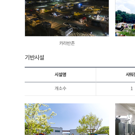
카라반존
기반시설
시설명
샤워
개소수
1