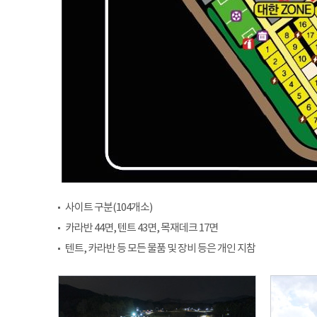
사이트 구분(104개소)
카라반 44면, 텐트 43면, 목재데크 17면
텐트, 카라반 등 모든 물품 및 장비 등은 개인 지참