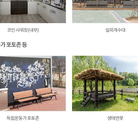
코인 샤워장(내부)
실외개수대
동가 포토존 등
독립운동가 포토존
생태연못