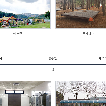
텐트존
목재데크
장
화장실
개수
3