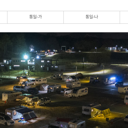
통일-가
통일-나