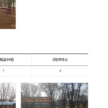
대(급수대)
크린하우스
7
4