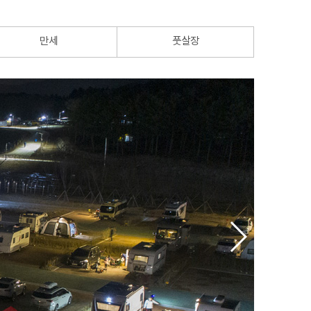
만세
풋살장