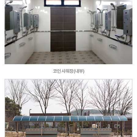
코인 샤워장(내부)