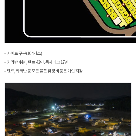
사이트 구분(104개소)
카라반 44면, 텐트 43면, 목재데크 17면
텐트, 카라반 등 모든 물품 및 장비 등은 개인 지참