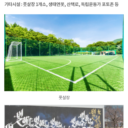
기타시설 : 풋살장 1개소, 생태연못, 산책로, 독립운동가 포토존 등
풋살장