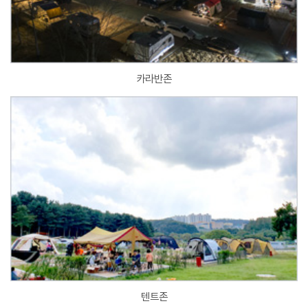
카라반존
텐트존