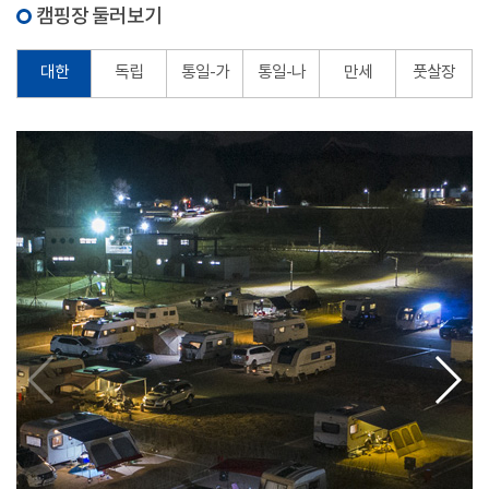
캠핑장 둘러보기
대한
독립
통일-가
통일-나
만세
풋살장