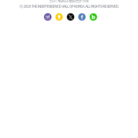
신고 : 제2012-충남천안-75호
ⓒ 2018 THE INDEPENDENCE HALL OF KOREA. ALL RIGHTS RESERVED.