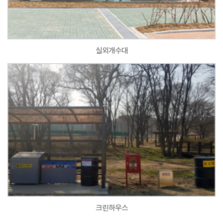
실외개수대
크린하우스