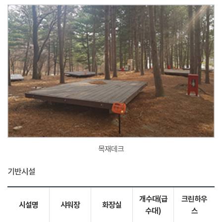
목재데크
기반시설
개수대(급
크린하우
시설명
샤워장
화장실
수대)
스