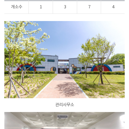
개소수
1
3
7
4
관리사무소