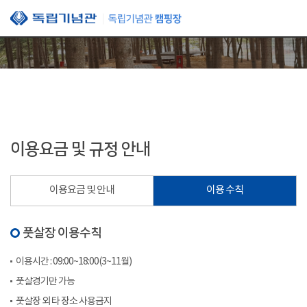
본문 바로가기
이용요금 및 규정 안내
이용요금 및 안내
이용 수칙
풋살장 이용수칙
이용시간 : 09:00~18:00(3~11월)
풋살경기만 가능
풋살장 외 타 장소 사용금지