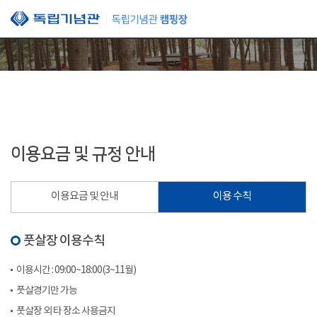
본문 바로가기
이용요금 및 규정 안내
이용요금 및 안내
이용 수칙
풋살장 이용수칙
이용시간 : 09:00~18:00(3~11월)
풋살경기만 가능
풋살장 외 타 장소 사용금지