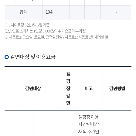
합계
104
-
※ 1사이트당 5인, 1박 2일 기준
(단, 5인을 초과하는 1인당 3,000원의 추가요금이 부과됨)
※ 사용료2 : 금요일, 토요일, 공휴일전일 / 사용료1 : 사용료2를 제외한 일
감면대상 및 이용요금
캠
핑
감면대상
장
비고
감면방법
감
면
캠핑장 이용
시 감면대상
자 외 추가인