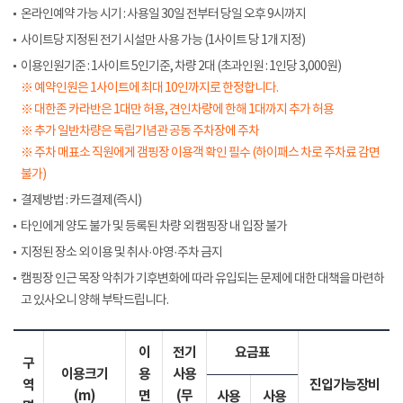
온라인예약 가능 시기 : 사용일 30일 전부터 당일 오후 9시까지
사이트당 지정된 전기 시설만 사용 가능 (1사이트 당 1개 지정)
이용인원기준 : 1사이트 5인기준, 차량 2대 (초과인원 : 1인당 3,000원)
※ 예약인원은 1사이트에 최대 10인까지로 한정합니다.
※ 대한존 카라반은 1대만 허용, 견인차량에 한해 1대까지 추가 허용
※ 추가 일반차량은 독립기념관 공동 주차장에 주차
※ 주차 매표소 직원에게 갬핑장 이용객 확인 필수 (하이패스 차로 주차료 감면
불가)
결제방법 : 카드결제(즉시)
타인에게 양도 불가 및 등록된 차량 외 캠핑장 내 입장 불가
지정된 장소 외 이용 및 취사·야영·주차 금지
캠핑장 인근 목장 악취가 기후변화에 따라 유입되는 문제에 대한 대책을 마련하
고 있사오니 양해 부탁드립니다.
이
전기
요금표
구
이용크기
용
사용
역
진입가능장비
(m)
면
(무
사용
사용