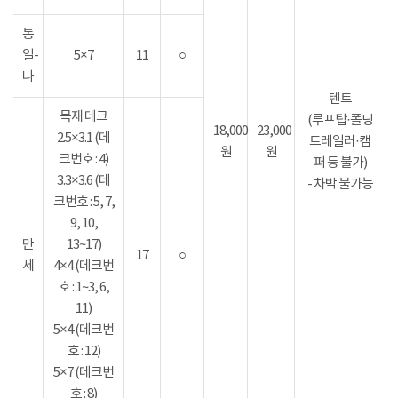
통
일-
5×7
11
○
나
텐트
목재 데크
(루프탑·폴딩
18,000
23,000
2.5×3.1 (데
트레일러·캠
원
원
크번호 : 4)
퍼 등 불가)
3.3×3.6 (데
- 차박 불가능
크번호 : 5, 7,
9, 10,
만
13~17)
17
○
세
4×4 (데크번
호 : 1~3, 6,
11)
5×4 (데크번
호 : 12)
5×7 (데크번
호 : 8)