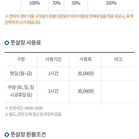
100%
70%
50%
100%
※ 연박의 경우 이용 시작일이 환불기준일이 되어 이용일 전체에 일괄 적용 되오니, 꼭 확
인하여 주시기 바랍니다.
풋살장 사용료
구분
사용기간
사용료
비고
평일 (월~금)
1시간
20,000원
주말 (토, 일, 임
1시간
30,000원
시공휴일 등)
※ 운영시간 : 09:00~18:00
※ 별도, 관련 단체 할인 및 회원제 없음
풋살장 환불조건