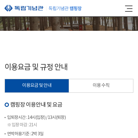
본문 바로가기
이용요금 및 규정 안내
이용요금 및 안내
이용 수칙
캠핑장 이용안내 및 요금
입퇴장시간 : 14시(입장) / 13시(퇴장)
※ 입장 마감 : 21시
연박허용기준 : 2박 3일