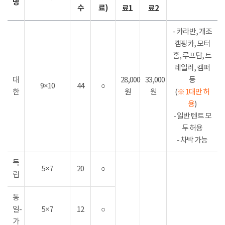
명
수
료)
료1
료2
- 카라반, 개조
캠핑카, 모터
홈, 루프탑, 트
레일러, 캠퍼
대
28,000
33,000
등
9×10
44
○
한
원
원
(
※ 1대만 허
용
)
- 일반 텐트 모
두 허용
- 차박 가능
독
5×7
20
○
립
통
일-
5×7
12
○
가