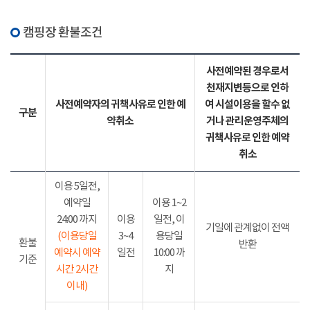
캠핑장 환불조건
사전예약된 경우로서
천재지변등으로 인하
사전예약자의 귀책사유로 인한 예
여 시설이용을 할수 없
구분
약취소
거나 관리운영주체의
귀책사유로 인한 예약
취소
이용 5일전,
예약일
이용 1~2
24:00 까지
이용
일전, 이
기일에 관계없이 전액
(이용당일
3~4
용당일
환불
반환
예약시 예약
일전
10:00 까
기준
시간 2시간
지
이내)