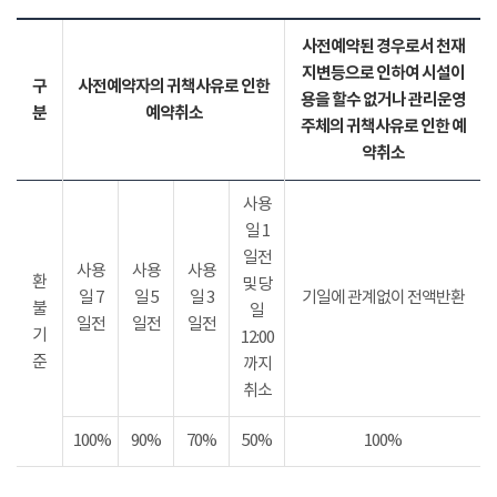
사전예약된 경우로서 천재
지변등으로 인하여 시설이
구
사전예약자의 귀책사유로 인한
용을 할수 없거나 관리운영
분
예약취소
주체의 귀책사유로 인한 예
약취소
사용
일 1
일전
사용
사용
사용
환
및 당
일 7
일 5
일 3
기일에 관계없이 전액반환
불
일
일전
일전
일전
기
12:00
준
까지
취소
100%
90%
70%
50%
100%