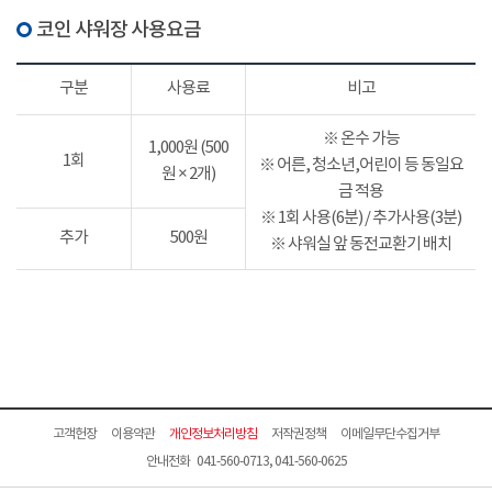
코인 샤워장 사용요금
구분
사용료
비고
※ 온수 가능
1,000원 (500
1회
※ 어른, 청소년,어린이 등 동일요
원 × 2개)
금 적용
※ 1회 사용(6분) / 추가사용(3분)
추가
500원
※ 샤워실 앞 동전교환기 배치
고객헌장
이용약관
개인정보처리방침
저작권정책
이메일무단수집거부
안내전화 041-560-0713, 041-560-0625