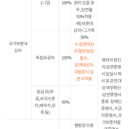
1~7급
100%
원이 있을 경
우, 감면율
50%적용
-예) 보훈대
상자+그가족
: 50%
국가보훈대
※ 감면대상
상자
자 동반 방문
독립유공자
100%
필수,
예약자 본인
감면대상자
의 감면증명
미방문시 감
서 입실시 제
면 미적용
시 및 감면 대
상 여부확인
등급 외(무
-감면증명서
궁,보국수훈
종류 : 장애인
50%
자,배우자,유
증명서, 수급
족 등)
자증명서, 국
가보훈처발
캠핑장 이용