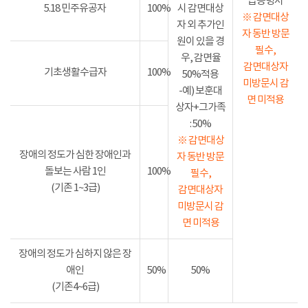
급증명서
5.18 민주유공자
100%
시 감면대상
※ 감면대상
자 외 추가인
자 동반 방문
원이 있을 경
필수,
우, 감면율
감면대상자
기초생활수급자
100%
50%적용
미방문시 감
-예) 보훈대
면 미적용
상자+그가족
: 50%
※ 감면대상
장애의 정도가 심한 장애인과
자 동반 방문
돌보는 사람 1인
100%
필수,
(기존 1~3급)
감면대상자
미방문시 감
면 미적용
장애의 정도가 심하지 않은 장
애인
50%
50%
(기존4~6급)