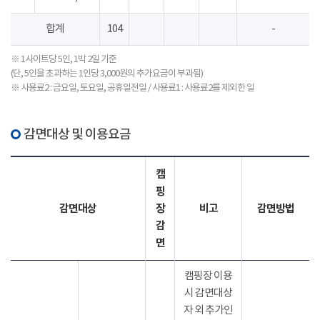
합계
104
-
※ 1사이트당 5인, 1박 2일 기준
(단, 5인을 초과하는 1인당 3,000원의 추가요금이 부과됨)
※ 사용료2 : 금요일, 토요일, 공휴일전일 / 사용료1 : 사용료2를 제외한 일
감면대상 및 이용요금
캠
핑
감면대상
장
비고
감면방법
감
면
캠핑장 이용
시 감면대상
자 외 추가인