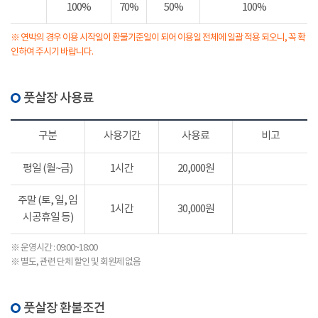
100%
70%
50%
100%
※ 연박의 경우 이용 시작일이 환불기준일이 되어 이용일 전체에 일괄 적용 되오니, 꼭 확
인하여 주시기 바랍니다.
풋살장 사용료
구분
사용기간
사용료
비고
평일 (월~금)
1시간
20,000원
주말 (토, 일, 임
1시간
30,000원
시공휴일 등)
※ 운영시간 : 09:00~18:00
※ 별도, 관련 단체 할인 및 회원제 없음
풋살장 환불조건