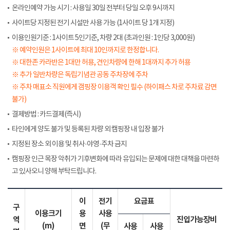
온라인예약 가능 시기 : 사용일 30일 전부터 당일 오후 9시까지
사이트당 지정된 전기 시설만 사용 가능 (1사이트 당 1개 지정)
이용인원기준 : 1사이트 5인기준, 차량 2대 (초과인원 : 1인당 3,000원)
※ 예약인원은 1사이트에 최대 10인까지로 한정합니다.
※ 대한존 카라반은 1대만 허용, 견인차량에 한해 1대까지 추가 허용
※ 추가 일반차량은 독립기념관 공동 주차장에 주차
※ 주차 매표소 직원에게 갬핑장 이용객 확인 필수 (하이패스 차로 주차료 감면
불가)
결제방법 : 카드결제(즉시)
타인에게 양도 불가 및 등록된 차량 외 캠핑장 내 입장 불가
지정된 장소 외 이용 및 취사·야영·주차 금지
캠핑장 인근 목장 악취가 기후변화에 따라 유입되는 문제에 대한 대책을 마련하
고 있사오니 양해 부탁드립니다.
이
전기
요금표
구
이용크기
용
사용
역
진입가능장비
(m)
면
(무
사용
사용