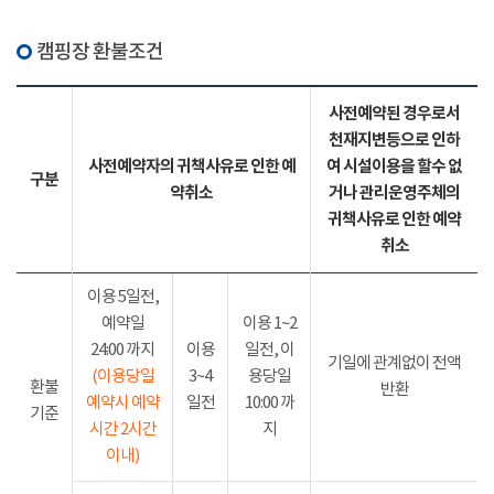
캠핑장 환불조건
사전예약된 경우로서
천재지변등으로 인하
사전예약자의 귀책사유로 인한 예
여 시설이용을 할수 없
구분
약취소
거나 관리운영주체의
귀책사유로 인한 예약
취소
이용 5일전,
예약일
이용 1~2
24:00 까지
이용
일전, 이
기일에 관계없이 전액
(이용당일
3~4
용당일
환불
반환
예약시 예약
일전
10:00 까
기준
시간 2시간
지
이내)