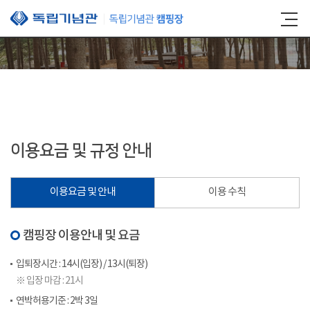
본문 바로가기
이용요금 및 규정 안내
이용요금 및 안내
이용 수칙
캠핑장 이용안내 및 요금
입퇴장시간 : 14시(입장) / 13시(퇴장)
※ 입장 마감 : 21시
연박허용기준 : 2박 3일