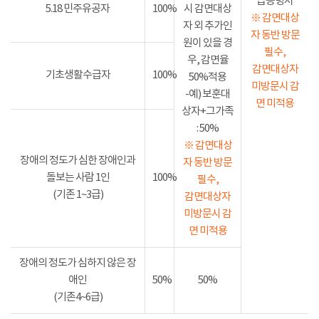
급증명서
5.18 민주유공자
100%
시 감면대상
※ 감면대상
자 외 추가인
자 동반 방문
원이 있을 경
필수,
우, 감면율
감면대상자
기초생활수급자
100%
50%적용
미방문시 감
-예) 보훈대
면 미적용
상자+그가족
: 50%
※ 감면대상
장애의 정도가 심한 장애인과
자 동반 방문
돌보는 사람 1인
100%
필수,
(기존 1~3급)
감면대상자
미방문시 감
면 미적용
장애의 정도가 심하지 않은 장
애인
50%
50%
(기존4~6급)