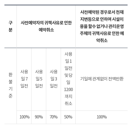
사전예약된 경우로서 천재
지변등으로 인하여 시설이
구
사전예약자의 귀책사유로 인한
용을 할수 없거나 관리운영
분
예약취소
주체의 귀책사유로 인한 예
약취소
사용
일 1
일전
사용
사용
사용
환
및 당
일 7
일 5
일 3
기일에 관계없이 전액반환
불
일
일전
일전
일전
기
12:00
준
까지
취소
100%
90%
70%
50%
100%