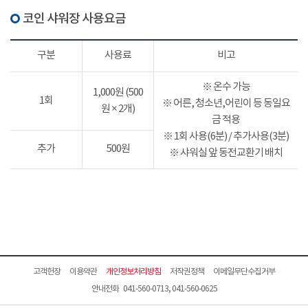
코인 샤워장 사용요금
구분
사용료
비고
※ 온수 가능
1,000원 (500
1회
※ 어른, 청소년,어린이 등 동일요
원 × 2개)
금 적용
※ 1회 사용(6분) / 추가사용(3분)
추가
500원
※ 샤워실 앞 동전교환기 배치
고객헌장
이용약관
개인정보처리방침
저작권정책
이메일무단수집거부
안내전화 041-560-0713, 041-560-0625