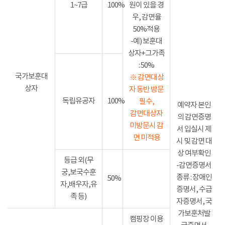
1~7급
100%
원이 있을 경
우, 감면율
50%적용
-예) 보훈대
상자+그가족
: 50%
국가보훈대
※ 감면대상
상자
자 동반 방문
독립유공자
100%
필수,
예약자 본인
감면대상자
의 감면증명
미방문시 감
서 입실시 제
면 미적용
시 및 감면 대
상 여부확인
등급 외(무
-감면증명서
궁,보국수훈
종류 : 장애인
50%
자,배우자,유
증명서, 수급
족 등)
자증명서, 국
가보훈처발
캠핑장 이용