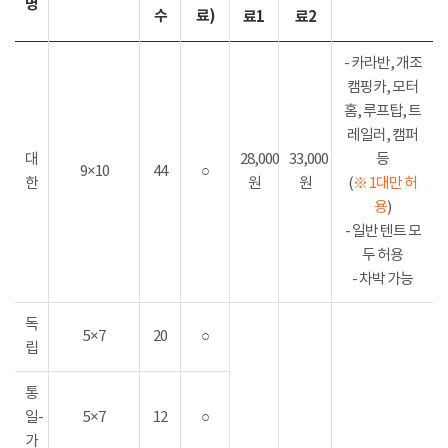
명
수
료)
료1
료2
- 카라반, 개조
캠핑카, 모터
홈, 루프탑, 트
레일러, 캠퍼
대
28,000
33,000
등
9×10
44
○
한
원
원
(
※ 1대만 허
용
)
- 일반 텐트 모
두 허용
- 차박 가능
독
5×7
20
○
립
통
일-
5×7
12
○
가