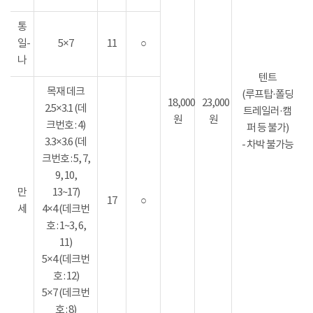
통
일-
5×7
11
○
나
텐트
목재 데크
(루프탑·폴딩
18,000
23,000
2.5×3.1 (데
트레일러·캠
원
원
크번호 : 4)
퍼 등 불가)
3.3×3.6 (데
- 차박 불가능
크번호 : 5, 7,
9, 10,
만
13~17)
17
○
세
4×4 (데크번
호 : 1~3, 6,
11)
5×4 (데크번
호 : 12)
5×7 (데크번
호 : 8)