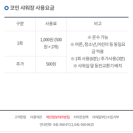
코인 샤워장 사용요금
구분
사용료
비고
※ 온수 가능
1,000원 (500
1회
※ 어른, 청소년,어린이 등 동일요
원 × 2개)
금 적용
※ 1회 사용(6분) / 추가사용(3분)
추가
500원
※ 샤워실 앞 동전교환기 배치
고객헌장
이용약관
개인정보처리방침
저작권정책
이메일무단수집거부
안내전화 041-560-0713, 041-560-0625