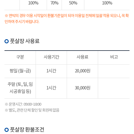
100%
70%
50%
100%
※ 연박의 경우 이용 시작일이 환불기준일이 되어 이용일 전체에 일괄 적용 되오니, 꼭 확
인하여 주시기 바랍니다.
풋살장 사용료
구분
사용기간
사용료
비고
평일 (월~금)
1시간
20,000원
주말 (토, 일, 임
1시간
30,000원
시공휴일 등)
※ 운영시간 : 09:00~18:00
※ 별도, 관련 단체 할인 및 회원제 없음
풋살장 환불조건