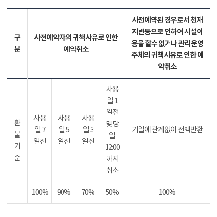
사전예약된 경우로서 천재
지변등으로 인하여 시설이
구
사전예약자의 귀책사유로 인한
용을 할수 없거나 관리운영
분
예약취소
주체의 귀책사유로 인한 예
약취소
사용
일 1
일전
사용
사용
사용
환
및 당
일 7
일 5
일 3
기일에 관계없이 전액반환
불
일
일전
일전
일전
기
12:00
준
까지
취소
100%
90%
70%
50%
100%