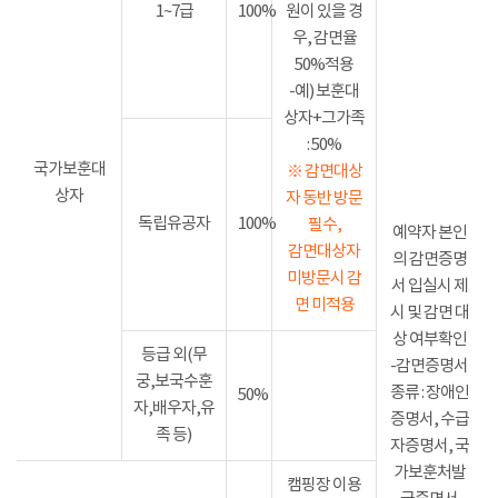
1~7급
100%
원이 있을 경
우, 감면율
50%적용
-예) 보훈대
상자+그가족
: 50%
국가보훈대
※ 감면대상
상자
자 동반 방문
독립유공자
100%
필수,
예약자 본인
감면대상자
의 감면증명
미방문시 감
서 입실시 제
면 미적용
시 및 감면 대
상 여부확인
등급 외(무
-감면증명서
궁,보국수훈
종류 : 장애인
50%
자,배우자,유
증명서, 수급
족 등)
자증명서, 국
가보훈처발
캠핑장 이용