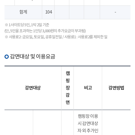
합계
104
-
※ 1사이트당 5인, 1박 2일 기준
(단, 5인을 초과하는 1인당 3,000원의 추가요금이 부과됨)
※ 사용료2 : 금요일, 토요일, 공휴일전일 / 사용료1 : 사용료2를 제외한 일
감면대상 및 이용요금
캠
핑
감면대상
장
비고
감면방법
감
면
캠핑장 이용
시 감면대상
자 외 추가인