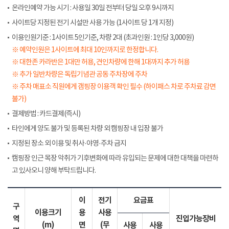
온라인예약 가능 시기 : 사용일 30일 전부터 당일 오후 9시까지
사이트당 지정된 전기 시설만 사용 가능 (1사이트 당 1개 지정)
이용인원기준 : 1사이트 5인기준, 차량 2대 (초과인원 : 1인당 3,000원)
※ 예약인원은 1사이트에 최대 10인까지로 한정합니다.
※ 대한존 카라반은 1대만 허용, 견인차량에 한해 1대까지 추가 허용
※ 추가 일반차량은 독립기념관 공동 주차장에 주차
※ 주차 매표소 직원에게 갬핑장 이용객 확인 필수 (하이패스 차로 주차료 감면
불가)
결제방법 : 카드결제(즉시)
타인에게 양도 불가 및 등록된 차량 외 캠핑장 내 입장 불가
지정된 장소 외 이용 및 취사·야영·주차 금지
캠핑장 인근 목장 악취가 기후변화에 따라 유입되는 문제에 대한 대책을 마련하
고 있사오니 양해 부탁드립니다.
이
전기
요금표
구
이용크기
용
사용
역
진입가능장비
(m)
면
(무
사용
사용