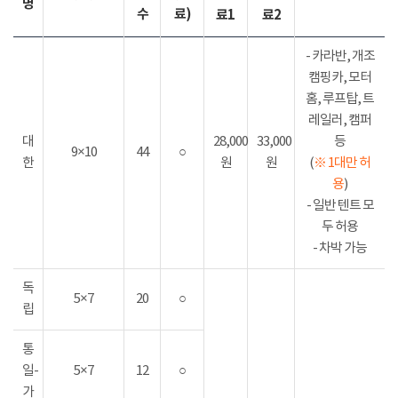
명
수
료)
료1
료2
- 카라반, 개조
캠핑카, 모터
홈, 루프탑, 트
레일러, 캠퍼
대
28,000
33,000
등
9×10
44
○
한
원
원
(
※ 1대만 허
용
)
- 일반 텐트 모
두 허용
- 차박 가능
독
5×7
20
○
립
통
일-
5×7
12
○
가