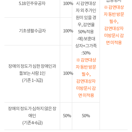
급증명서
5.18 민주유공자
100%
시 감면대상
※ 감면대상
자 외 추가인
자 동반 방문
원이 있을 경
필수,
우, 감면율
감면대상자
기초생활수급자
100%
50%적용
미방문시 감
-예) 보훈대
면 미적용
상자+그가족
: 50%
※ 감면대상
장애의 정도가 심한 장애인과
자 동반 방문
돌보는 사람 1인
100%
필수,
(기존 1~3급)
감면대상자
미방문시 감
면 미적용
장애의 정도가 심하지 않은 장
애인
50%
50%
(기존4~6급)