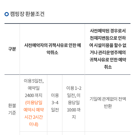
캠핑장 환불조건
사전예약된 경우로서
천재지변등으로 인하
사전예약자의 귀책사유로 인한 예
여 시설이용을 할수 없
구분
약취소
거나 관리운영주체의
귀책사유로 인한 예약
취소
이용 5일전,
예약일
이용 1~2
24:00 까지
이용
일전, 이
기일에 관계없이 전액
(이용당일
3~4
용당일
환불
반환
예약시 예약
일전
10:00 까
기준
시간 2시간
지
이내)