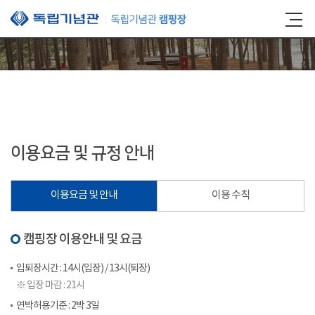
본문 바로가기
이용요금 및 규정 안내
이용요금 및 안내
이용 수칙
캠핑장 이용안내 및 요금
입퇴장시간 : 14시(입장) / 13시(퇴장)
※ 입장 마감 : 21시
연박허용기준 : 2박 3일