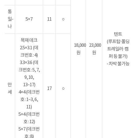
통
일-
5×7
11
○
나
텐트
목재 데크
(루프탑·폴딩
18,000
23,000
2.5×3.1 (데
트레일러·캠
원
원
크번호 : 4)
퍼 등 불가)
3.3×3.6 (데
- 차박 불가능
크번호 : 5, 7,
9, 10,
만
13~17)
17
○
세
4×4 (데크번
호 : 1~3, 6,
11)
5×4 (데크번
호 : 12)
5×7 (데크번
호 : 8)