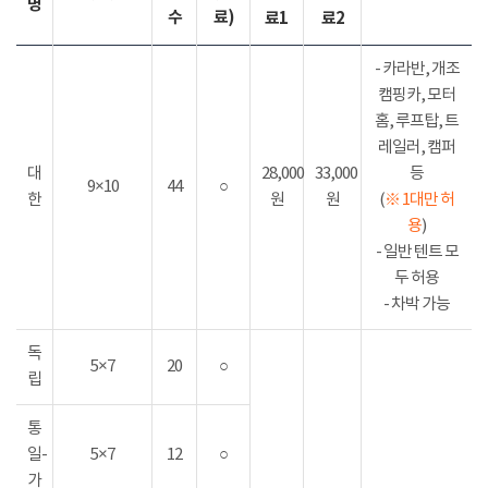
명
수
료)
료1
료2
- 카라반, 개조
캠핑카, 모터
홈, 루프탑, 트
레일러, 캠퍼
대
28,000
33,000
등
9×10
44
○
한
원
원
(
※ 1대만 허
용
)
- 일반 텐트 모
두 허용
- 차박 가능
독
5×7
20
○
립
통
일-
5×7
12
○
가