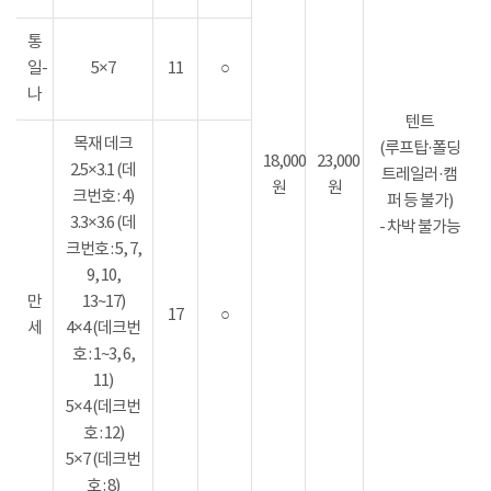
통
일-
5×7
11
○
나
텐트
목재 데크
(루프탑·폴딩
18,000
23,000
2.5×3.1 (데
트레일러·캠
원
원
크번호 : 4)
퍼 등 불가)
3.3×3.6 (데
- 차박 불가능
크번호 : 5, 7,
9, 10,
만
13~17)
17
○
세
4×4 (데크번
호 : 1~3, 6,
11)
5×4 (데크번
호 : 12)
5×7 (데크번
호 : 8)