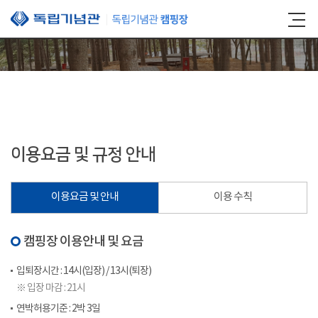
본문 바로가기
이용요금 및 규정 안내
이용요금 및 안내
이용 수칙
캠핑장 이용안내 및 요금
입퇴장시간 : 14시(입장) / 13시(퇴장)
※ 입장 마감 : 21시
연박허용기준 : 2박 3일