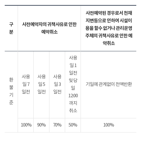
사전예약된 경우로서 천재
지변등으로 인하여 시설이
구
사전예약자의 귀책사유로 인한
용을 할수 없거나 관리운영
분
예약취소
주체의 귀책사유로 인한 예
약취소
사용
일 1
일전
사용
사용
사용
환
및 당
일 7
일 5
일 3
기일에 관계없이 전액반환
불
일
일전
일전
일전
기
12:00
준
까지
취소
100%
90%
70%
50%
100%