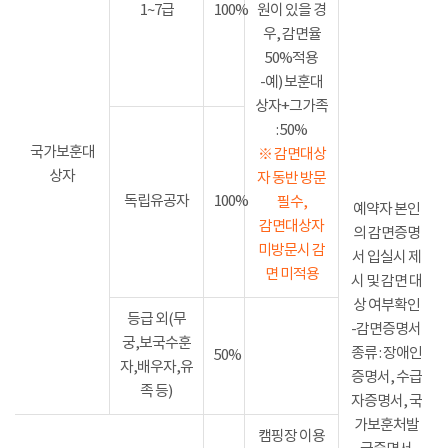
1~7급
100%
원이 있을 경
우, 감면율
50%적용
-예) 보훈대
상자+그가족
: 50%
국가보훈대
※ 감면대상
상자
자 동반 방문
독립유공자
100%
필수,
예약자 본인
감면대상자
의 감면증명
미방문시 감
서 입실시 제
면 미적용
시 및 감면 대
상 여부확인
등급 외(무
-감면증명서
궁,보국수훈
종류 : 장애인
50%
자,배우자,유
증명서, 수급
족 등)
자증명서, 국
가보훈처발
캠핑장 이용