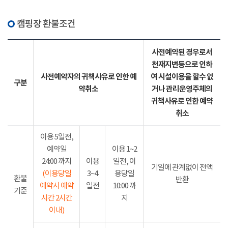
캠핑장 환불조건
사전예약된 경우로서
천재지변등으로 인하
사전예약자의 귀책사유로 인한 예
여 시설이용을 할수 없
구분
약취소
거나 관리운영주체의
귀책사유로 인한 예약
취소
이용 5일전,
예약일
이용 1~2
24:00 까지
이용
일전, 이
기일에 관계없이 전액
(이용당일
3~4
용당일
환불
반환
예약시 예약
일전
10:00 까
기준
시간 2시간
지
이내)