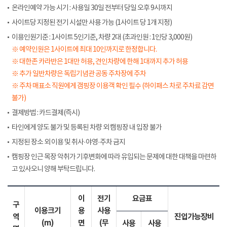
온라인예약 가능 시기 : 사용일 30일 전부터 당일 오후 9시까지
사이트당 지정된 전기 시설만 사용 가능 (1사이트 당 1개 지정)
이용인원기준 : 1사이트 5인기준, 차량 2대 (초과인원 : 1인당 3,000원)
※ 예약인원은 1사이트에 최대 10인까지로 한정합니다.
※ 대한존 카라반은 1대만 허용, 견인차량에 한해 1대까지 추가 허용
※ 추가 일반차량은 독립기념관 공동 주차장에 주차
※ 주차 매표소 직원에게 갬핑장 이용객 확인 필수 (하이패스 차로 주차료 감면
불가)
결제방법 : 카드결제(즉시)
타인에게 양도 불가 및 등록된 차량 외 캠핑장 내 입장 불가
지정된 장소 외 이용 및 취사·야영·주차 금지
캠핑장 인근 목장 악취가 기후변화에 따라 유입되는 문제에 대한 대책을 마련하
고 있사오니 양해 부탁드립니다.
이
전기
요금표
구
이용크기
용
사용
역
진입가능장비
(m)
면
(무
사용
사용