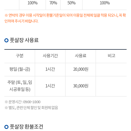
100%
70%
50%
100%
※ 연박의 경우 이용 시작일이 환불기준일이 되어 이용일 전체에 일괄 적용 되오니, 꼭 확
인하여 주시기 바랍니다.
풋살장 사용료
구분
사용기간
사용료
비고
평일 (월~금)
1시간
20,000원
주말 (토, 일, 임
1시간
30,000원
시공휴일 등)
※ 운영시간 : 09:00~18:00
※ 별도, 관련 단체 할인 및 회원제 없음
풋살장 환불조건