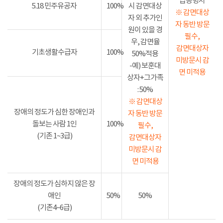
급증명서
5.18 민주유공자
100%
시 감면대상
※ 감면대상
자 외 추가인
자 동반 방문
원이 있을 경
필수,
우, 감면율
감면대상자
기초생활수급자
100%
50%적용
미방문시 감
-예) 보훈대
면 미적용
상자+그가족
: 50%
※ 감면대상
장애의 정도가 심한 장애인과
자 동반 방문
돌보는 사람 1인
100%
필수,
(기존 1~3급)
감면대상자
미방문시 감
면 미적용
장애의 정도가 심하지 않은 장
애인
50%
50%
(기존4~6급)