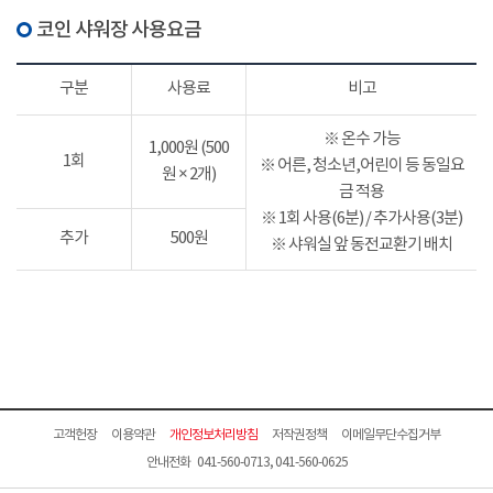
코인 샤워장 사용요금
구분
사용료
비고
※ 온수 가능
1,000원 (500
1회
※ 어른, 청소년,어린이 등 동일요
원 × 2개)
금 적용
※ 1회 사용(6분) / 추가사용(3분)
추가
500원
※ 샤워실 앞 동전교환기 배치
고객헌장
이용약관
개인정보처리방침
저작권정책
이메일무단수집거부
안내전화 041-560-0713, 041-560-0625