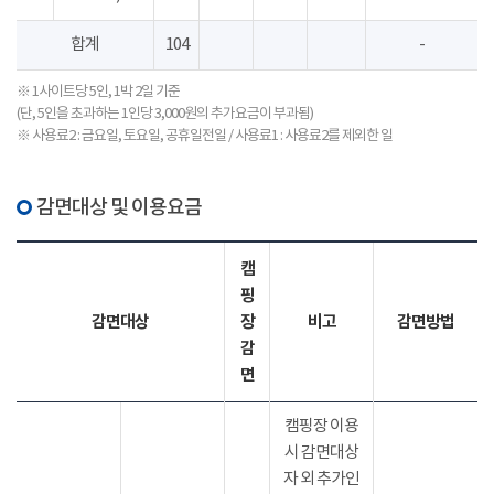
합계
104
-
※ 1사이트당 5인, 1박 2일 기준
(단, 5인을 초과하는 1인당 3,000원의 추가요금이 부과됨)
※ 사용료2 : 금요일, 토요일, 공휴일전일 / 사용료1 : 사용료2를 제외한 일
감면대상 및 이용요금
캠
핑
감면대상
장
비고
감면방법
감
면
캠핑장 이용
시 감면대상
자 외 추가인