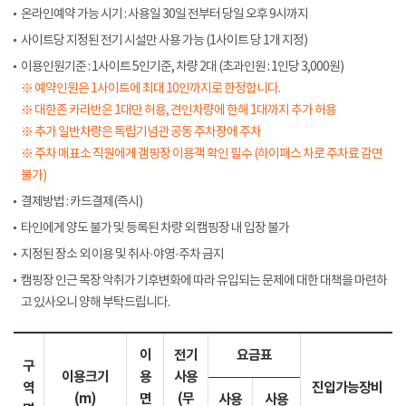
온라인예약 가능 시기 : 사용일 30일 전부터 당일 오후 9시까지
사이트당 지정된 전기 시설만 사용 가능 (1사이트 당 1개 지정)
이용인원기준 : 1사이트 5인기준, 차량 2대 (초과인원 : 1인당 3,000원)
※ 예약인원은 1사이트에 최대 10인까지로 한정합니다.
※ 대한존 카라반은 1대만 허용, 견인차량에 한해 1대까지 추가 허용
※ 추가 일반차량은 독립기념관 공동 주차장에 주차
※ 주차 매표소 직원에게 갬핑장 이용객 확인 필수 (하이패스 차로 주차료 감면
불가)
결제방법 : 카드결제(즉시)
타인에게 양도 불가 및 등록된 차량 외 캠핑장 내 입장 불가
지정된 장소 외 이용 및 취사·야영·주차 금지
캠핑장 인근 목장 악취가 기후변화에 따라 유입되는 문제에 대한 대책을 마련하
고 있사오니 양해 부탁드립니다.
이
전기
요금표
구
이용크기
용
사용
역
진입가능장비
(m)
면
(무
사용
사용