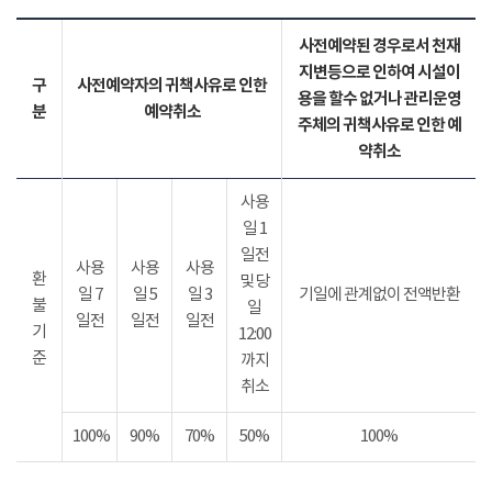
사전예약된 경우로서 천재
지변등으로 인하여 시설이
구
사전예약자의 귀책사유로 인한
용을 할수 없거나 관리운영
분
예약취소
주체의 귀책사유로 인한 예
약취소
사용
일 1
일전
사용
사용
사용
환
및 당
일 7
일 5
일 3
기일에 관계없이 전액반환
불
일
일전
일전
일전
기
12:00
준
까지
취소
100%
90%
70%
50%
100%