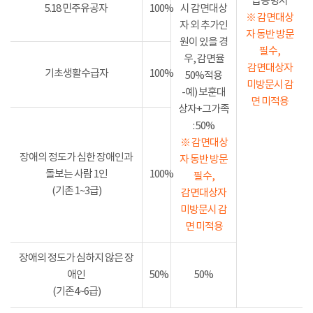
급증명서
5.18 민주유공자
100%
시 감면대상
※ 감면대상
자 외 추가인
자 동반 방문
원이 있을 경
필수,
우, 감면율
감면대상자
기초생활수급자
100%
50%적용
미방문시 감
-예) 보훈대
면 미적용
상자+그가족
: 50%
※ 감면대상
장애의 정도가 심한 장애인과
자 동반 방문
돌보는 사람 1인
100%
필수,
(기존 1~3급)
감면대상자
미방문시 감
면 미적용
장애의 정도가 심하지 않은 장
애인
50%
50%
(기존4~6급)