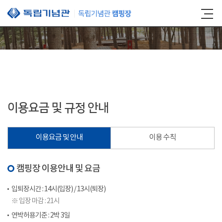
본문 바로가기
이용요금 및 규정 안내
이용요금 및 안내
이용 수칙
캠핑장 이용안내 및 요금
입퇴장시간 : 14시(입장) / 13시(퇴장)
※ 입장 마감 : 21시
연박허용기준 : 2박 3일