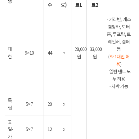
명
수
료)
료1
료2
- 카라반, 개조
캠핑카, 모터
홈, 루프탑, 트
레일러, 캠퍼
대
28,000
33,000
등
9×10
44
○
한
원
원
(
※ 1대만 허
용
)
- 일반 텐트 모
두 허용
- 차박 가능
독
5×7
20
○
립
통
일-
5×7
12
○
가