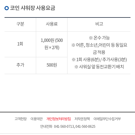
코인 샤워장 사용요금
구분
사용료
비고
※ 온수 가능
1,000원 (500
1회
※ 어른, 청소년,어린이 등 동일요
원 × 2개)
금 적용
※ 1회 사용(6분) / 추가사용(3분)
추가
500원
※ 샤워실 앞 동전교환기 배치
고객헌장
이용약관
개인정보처리방침
저작권정책
이메일무단수집거부
안내전화 041-560-0713, 041-560-0625