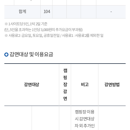
합계
104
-
※ 1사이트당 5인, 1박 2일 기준
(단, 5인을 초과하는 1인당 3,000원의 추가요금이 부과됨)
※ 사용료2 : 금요일, 토요일, 공휴일전일 / 사용료1 : 사용료2를 제외한 일
감면대상 및 이용요금
캠
핑
감면대상
장
비고
감면방법
감
면
캠핑장 이용
시 감면대상
자 외 추가인