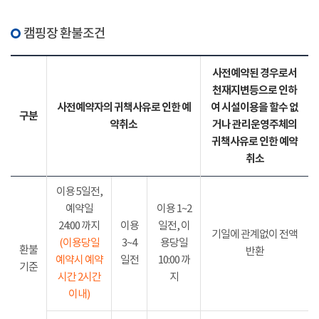
캠핑장 환불조건
사전예약된 경우로서
천재지변등으로 인하
사전예약자의 귀책사유로 인한 예
여 시설이용을 할수 없
구분
약취소
거나 관리운영주체의
귀책사유로 인한 예약
취소
이용 5일전,
예약일
이용 1~2
24:00 까지
이용
일전, 이
기일에 관계없이 전액
(이용당일
3~4
용당일
환불
반환
예약시 예약
일전
10:00 까
기준
시간 2시간
지
이내)