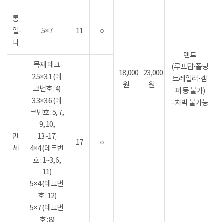
통
일-
5×7
11
○
나
텐트
목재 데크
(루프탑·폴딩
18,000
23,000
2.5×3.1 (데
트레일러·캠
원
원
크번호 : 4)
퍼 등 불가)
3.3×3.6 (데
- 차박 불가능
크번호 : 5, 7,
9, 10,
만
13~17)
17
○
세
4×4 (데크번
호 : 1~3, 6,
11)
5×4 (데크번
호 : 12)
5×7 (데크번
호 : 8)