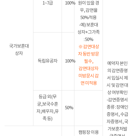
1~7급
100%
원이 있을 경
우, 감면율
50%적용
-예) 보훈대
상자+그가족
: 50%
국가보훈대
※ 감면대상
상자
자 동반 방문
독립유공자
100%
필수,
예약자 본인
감면대상자
의 감면증명
미방문시 감
서 입실시 제
면 미적용
시 및 감면 대
상 여부확인
등급 외(무
-감면증명서
궁,보국수훈
종류 : 장애인
50%
자,배우자,유
증명서, 수급
족 등)
자증명서, 국
가보훈처발
캠핑장 이용