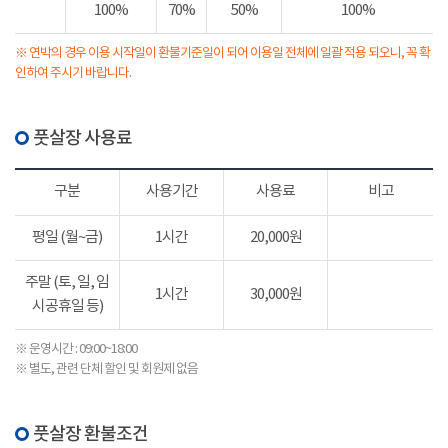
100%
70%
50%
100%
※ 연박의 경우 이용 시작일이 환불기준일이 되어 이용일 전체에 일괄 적용 되오니, 꼭 확
인하여 주시기 바랍니다.
풋살장 사용료
구분
사용기간
사용료
비고
평일 (월~금)
1시간
20,000원
주말 (토, 일, 임
1시간
30,000원
시공휴일 등)
※ 운영시간 : 09:00~18:00
※ 별도, 관련 단체 할인 및 회원제 없음
풋살장 환불조건