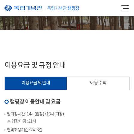
본문 바로가기
이용요금 및 규정 안내
이용요금 및 안내
이용 수칙
캠핑장 이용안내 및 요금
입퇴장시간 : 14시(입장) / 13시(퇴장)
※ 입장 마감 : 21시
연박허용기준 : 2박 3일