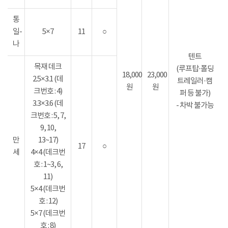
통
일-
5×7
11
○
나
텐트
목재 데크
(루프탑·폴딩
18,000
23,000
2.5×3.1 (데
트레일러·캠
원
원
크번호 : 4)
퍼 등 불가)
3.3×3.6 (데
- 차박 불가능
크번호 : 5, 7,
9, 10,
만
13~17)
17
○
세
4×4 (데크번
호 : 1~3, 6,
11)
5×4 (데크번
호 : 12)
5×7 (데크번
호 : 8)