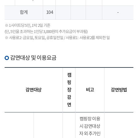
합계
104
-
※ 1사이트당 5인, 1박 2일 기준
(단, 5인을 초과하는 1인당 3,000원의 추가요금이 부과됨)
※ 사용료2 : 금요일, 토요일, 공휴일전일 / 사용료1 : 사용료2를 제외한 일
감면대상 및 이용요금
캠
핑
감면대상
장
비고
감면방법
감
면
캠핑장 이용
시 감면대상
자 외 추가인