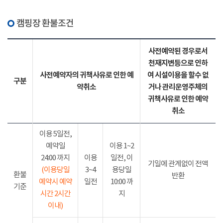
캠핑장 환불조건
사전예약된 경우로서
천재지변등으로 인하
사전예약자의 귀책사유로 인한 예
여 시설이용을 할수 없
구분
약취소
거나 관리운영주체의
귀책사유로 인한 예약
취소
이용 5일전,
예약일
이용 1~2
24:00 까지
이용
일전, 이
기일에 관계없이 전액
(이용당일
3~4
용당일
환불
반환
예약시 예약
일전
10:00 까
기준
시간 2시간
지
이내)