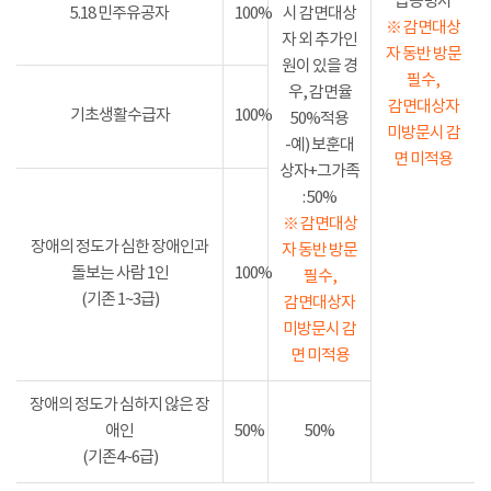
급증명서
5.18 민주유공자
100%
시 감면대상
※ 감면대상
자 외 추가인
자 동반 방문
원이 있을 경
필수,
우, 감면율
감면대상자
기초생활수급자
100%
50%적용
미방문시 감
-예) 보훈대
면 미적용
상자+그가족
: 50%
※ 감면대상
장애의 정도가 심한 장애인과
자 동반 방문
돌보는 사람 1인
100%
필수,
(기존 1~3급)
감면대상자
미방문시 감
면 미적용
장애의 정도가 심하지 않은 장
애인
50%
50%
(기존4~6급)