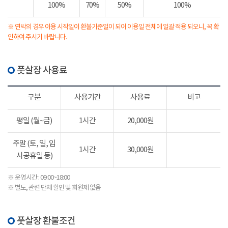
100%
70%
50%
100%
※ 연박의 경우 이용 시작일이 환불기준일이 되어 이용일 전체에 일괄 적용 되오니, 꼭 확
인하여 주시기 바랍니다.
풋살장 사용료
구분
사용기간
사용료
비고
평일 (월~금)
1시간
20,000원
주말 (토, 일, 임
1시간
30,000원
시공휴일 등)
※ 운영시간 : 09:00~18:00
※ 별도, 관련 단체 할인 및 회원제 없음
풋살장 환불조건