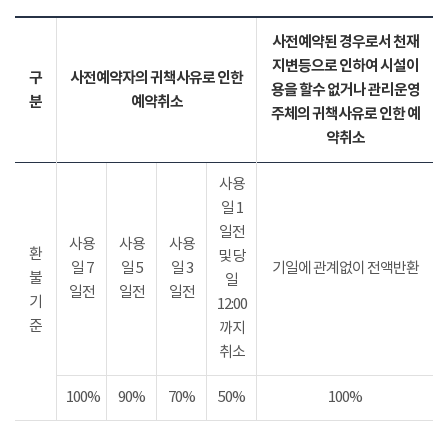
사전예약된 경우로서 천재
지변등으로 인하여 시설이
구
사전예약자의 귀책사유로 인한
용을 할수 없거나 관리운영
분
예약취소
주체의 귀책사유로 인한 예
약취소
사용
일 1
일전
사용
사용
사용
환
및 당
일 7
일 5
일 3
기일에 관계없이 전액반환
불
일
일전
일전
일전
기
12:00
준
까지
취소
100%
90%
70%
50%
100%