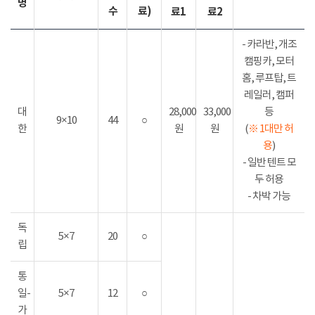
명
수
료)
료1
료2
- 카라반, 개조
캠핑카, 모터
홈, 루프탑, 트
레일러, 캠퍼
대
28,000
33,000
등
9×10
44
○
한
원
원
(
※ 1대만 허
용
)
- 일반 텐트 모
두 허용
- 차박 가능
독
5×7
20
○
립
통
일-
5×7
12
○
가