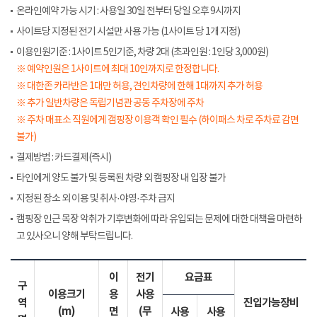
온라인예약 가능 시기 : 사용일 30일 전부터 당일 오후 9시까지
사이트당 지정된 전기 시설만 사용 가능 (1사이트 당 1개 지정)
이용인원기준 : 1사이트 5인기준, 차량 2대 (초과인원 : 1인당 3,000원)
※ 예약인원은 1사이트에 최대 10인까지로 한정합니다.
※ 대한존 카라반은 1대만 허용, 견인차량에 한해 1대까지 추가 허용
※ 추가 일반차량은 독립기념관 공동 주차장에 주차
※ 주차 매표소 직원에게 갬핑장 이용객 확인 필수 (하이패스 차로 주차료 감면
불가)
결제방법 : 카드결제(즉시)
타인에게 양도 불가 및 등록된 차량 외 캠핑장 내 입장 불가
지정된 장소 외 이용 및 취사·야영·주차 금지
캠핑장 인근 목장 악취가 기후변화에 따라 유입되는 문제에 대한 대책을 마련하
고 있사오니 양해 부탁드립니다.
이
전기
요금표
구
이용크기
용
사용
역
진입가능장비
(m)
면
(무
사용
사용