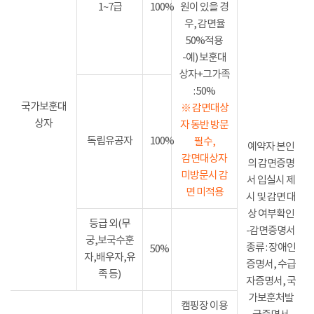
1~7급
100%
원이 있을 경
우, 감면율
50%적용
-예) 보훈대
상자+그가족
: 50%
국가보훈대
※ 감면대상
상자
자 동반 방문
독립유공자
100%
필수,
예약자 본인
감면대상자
의 감면증명
미방문시 감
서 입실시 제
면 미적용
시 및 감면 대
상 여부확인
등급 외(무
-감면증명서
궁,보국수훈
종류 : 장애인
50%
자,배우자,유
증명서, 수급
족 등)
자증명서, 국
가보훈처발
캠핑장 이용