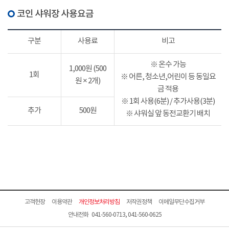
코인 샤워장 사용요금
구분
사용료
비고
※ 온수 가능
1,000원 (500
1회
※ 어른, 청소년,어린이 등 동일요
원 × 2개)
금 적용
※ 1회 사용(6분) / 추가사용(3분)
추가
500원
※ 샤워실 앞 동전교환기 배치
고객헌장
이용약관
개인정보처리방침
저작권정책
이메일무단수집거부
안내전화 041-560-0713, 041-560-0625