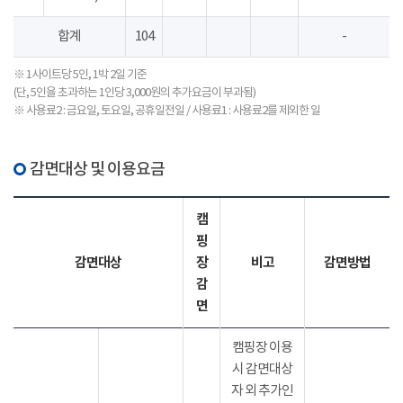
합계
104
-
※ 1사이트당 5인, 1박 2일 기준
(단, 5인을 초과하는 1인당 3,000원의 추가요금이 부과됨)
※ 사용료2 : 금요일, 토요일, 공휴일전일 / 사용료1 : 사용료2를 제외한 일
감면대상 및 이용요금
캠
핑
감면대상
장
비고
감면방법
감
면
캠핑장 이용
시 감면대상
자 외 추가인