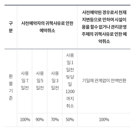
사전예약된 경우로서 천재
지변등으로 인하여 시설이
구
사전예약자의 귀책사유로 인한
용을 할수 없거나 관리운영
분
예약취소
주체의 귀책사유로 인한 예
약취소
사용
일 1
일전
사용
사용
사용
환
및 당
일 7
일 5
일 3
기일에 관계없이 전액반환
불
일
일전
일전
일전
기
12:00
준
까지
취소
100%
90%
70%
50%
100%