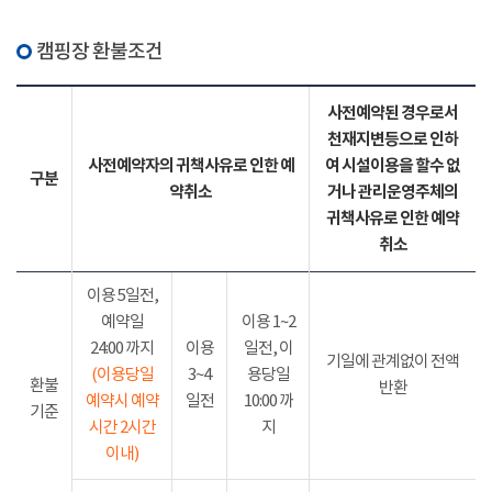
캠핑장 환불조건
사전예약된 경우로서
천재지변등으로 인하
사전예약자의 귀책사유로 인한 예
여 시설이용을 할수 없
구분
약취소
거나 관리운영주체의
귀책사유로 인한 예약
취소
이용 5일전,
예약일
이용 1~2
24:00 까지
이용
일전, 이
기일에 관계없이 전액
(이용당일
3~4
용당일
환불
반환
예약시 예약
일전
10:00 까
기준
시간 2시간
지
이내)