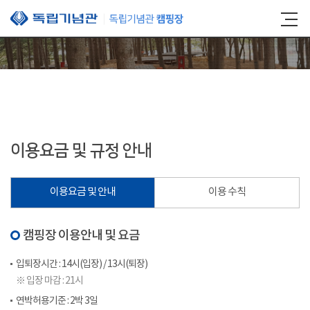
본문 바로가기
이용요금 및 규정 안내
이용요금 및 안내
이용 수칙
캠핑장 이용안내 및 요금
입퇴장시간 : 14시(입장) / 13시(퇴장)
※ 입장 마감 : 21시
연박허용기준 : 2박 3일