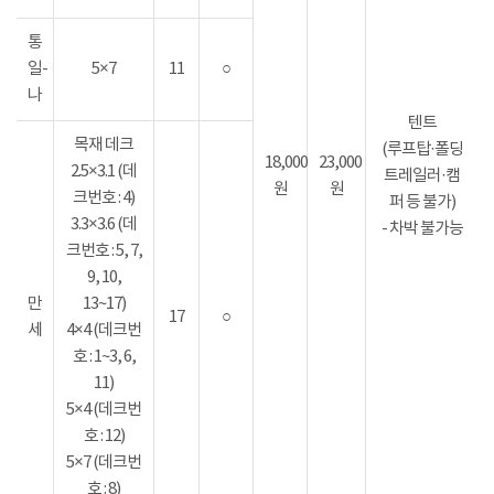
통
일-
5×7
11
○
나
텐트
목재 데크
(루프탑·폴딩
18,000
23,000
2.5×3.1 (데
트레일러·캠
원
원
크번호 : 4)
퍼 등 불가)
3.3×3.6 (데
- 차박 불가능
크번호 : 5, 7,
9, 10,
만
13~17)
17
○
세
4×4 (데크번
호 : 1~3, 6,
11)
5×4 (데크번
호 : 12)
5×7 (데크번
호 : 8)