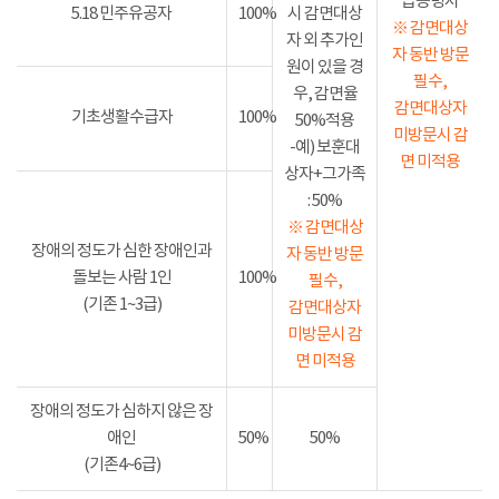
급증명서
5.18 민주유공자
100%
시 감면대상
※ 감면대상
자 외 추가인
자 동반 방문
원이 있을 경
필수,
우, 감면율
감면대상자
기초생활수급자
100%
50%적용
미방문시 감
-예) 보훈대
면 미적용
상자+그가족
: 50%
※ 감면대상
장애의 정도가 심한 장애인과
자 동반 방문
돌보는 사람 1인
100%
필수,
(기존 1~3급)
감면대상자
미방문시 감
면 미적용
장애의 정도가 심하지 않은 장
애인
50%
50%
(기존4~6급)