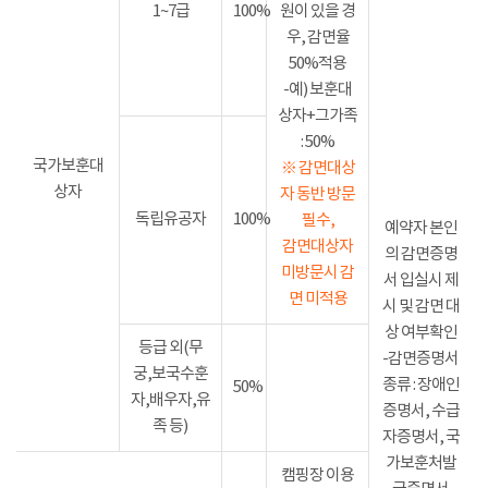
1~7급
100%
원이 있을 경
우, 감면율
50%적용
-예) 보훈대
상자+그가족
: 50%
국가보훈대
※ 감면대상
상자
자 동반 방문
독립유공자
100%
필수,
예약자 본인
감면대상자
의 감면증명
미방문시 감
서 입실시 제
면 미적용
시 및 감면 대
상 여부확인
등급 외(무
-감면증명서
궁,보국수훈
종류 : 장애인
50%
자,배우자,유
증명서, 수급
족 등)
자증명서, 국
가보훈처발
캠핑장 이용