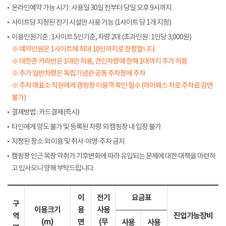
온라인예약 가능 시기 : 사용일 30일 전부터 당일 오후 9시까지
사이트당 지정된 전기 시설만 사용 가능 (1사이트 당 1개 지정)
이용인원기준 : 1사이트 5인기준, 차량 2대 (초과인원 : 1인당 3,000원)
※ 예약인원은 1사이트에 최대 10인까지로 한정합니다.
※ 대한존 카라반은 1대만 허용, 견인차량에 한해 1대까지 추가 허용
※ 추가 일반차량은 독립기념관 공동 주차장에 주차
※ 주차 매표소 직원에게 갬핑장 이용객 확인 필수 (하이패스 차로 주차료 감면
불가)
결제방법 : 카드결제(즉시)
타인에게 양도 불가 및 등록된 차량 외 캠핑장 내 입장 불가
지정된 장소 외 이용 및 취사·야영·주차 금지
캠핑장 인근 목장 악취가 기후변화에 따라 유입되는 문제에 대한 대책을 마련하
고 있사오니 양해 부탁드립니다.
이
전기
요금표
구
이용크기
용
사용
역
진입가능장비
(m)
면
(무
사용
사용