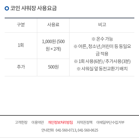
코인 샤워장 사용요금
구분
사용료
비고
※ 온수 가능
1,000원 (500
1회
※ 어른, 청소년,어린이 등 동일요
원 × 2개)
금 적용
※ 1회 사용(6분) / 추가사용(3분)
추가
500원
※ 샤워실 앞 동전교환기 배치
고객헌장
이용약관
개인정보처리방침
저작권정책
이메일무단수집거부
안내전화 041-560-0713, 041-560-0625