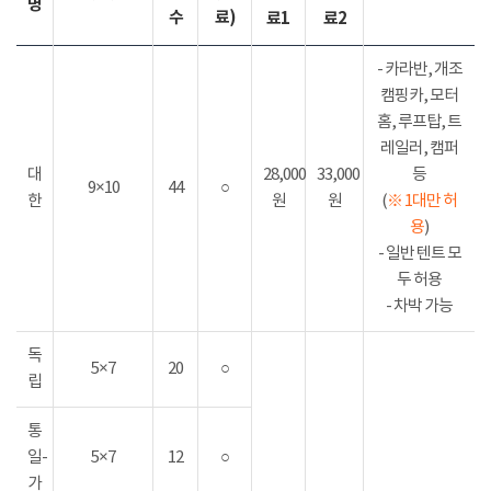
명
수
료)
료1
료2
- 카라반, 개조
캠핑카, 모터
홈, 루프탑, 트
레일러, 캠퍼
대
28,000
33,000
등
9×10
44
○
한
원
원
(
※ 1대만 허
용
)
- 일반 텐트 모
두 허용
- 차박 가능
독
5×7
20
○
립
통
일-
5×7
12
○
가