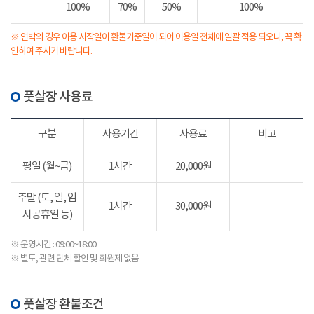
100%
70%
50%
100%
※ 연박의 경우 이용 시작일이 환불기준일이 되어 이용일 전체에 일괄 적용 되오니, 꼭 확
인하여 주시기 바랍니다.
풋살장 사용료
구분
사용기간
사용료
비고
평일 (월~금)
1시간
20,000원
주말 (토, 일, 임
1시간
30,000원
시공휴일 등)
※ 운영시간 : 09:00~18:00
※ 별도, 관련 단체 할인 및 회원제 없음
풋살장 환불조건