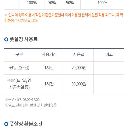
100%
70%
50%
100%
※ 연박의 경우 이용 시작일이 환불기준일이 되어 이용일 전체에 일괄 적용 되오니, 꼭 확
인하여 주시기 바랍니다.
풋살장 사용료
구분
사용기간
사용료
비고
평일 (월~금)
1시간
20,000원
주말 (토, 일, 임
1시간
30,000원
시공휴일 등)
※ 운영시간 : 09:00~18:00
※ 별도, 관련 단체 할인 및 회원제 없음
풋살장 환불조건