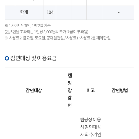
합계
104
-
※ 1사이트당 5인, 1박 2일 기준
(단, 5인을 초과하는 1인당 3,000원의 추가요금이 부과됨)
※ 사용료2 : 금요일, 토요일, 공휴일전일 / 사용료1 : 사용료2를 제외한 일
감면대상 및 이용요금
캠
핑
감면대상
장
비고
감면방법
감
면
캠핑장 이용
시 감면대상
자 외 추가인