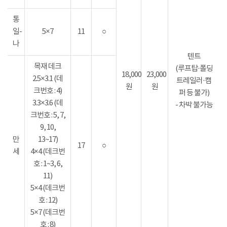
통
일-
5×7
11
○
나
텐트
목재 데크
(루프탑·폴딩
18,000
23,000
2.5×3.1 (데
트레일러·캠
원
원
크번호 : 4)
퍼 등 불가)
3.3×3.6 (데
- 차박 불가능
크번호 : 5, 7,
9, 10,
만
13~17)
17
○
세
4×4 (데크번
호 : 1~3, 6,
11)
5×4 (데크번
호 : 12)
5×7 (데크번
호 : 8)