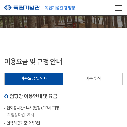
본문 바로가기
이용요금 및 규정 안내
이용요금 및 안내
이용 수칙
캠핑장 이용안내 및 요금
입퇴장시간 : 14시(입장) / 13시(퇴장)
※ 입장 마감 : 21시
연박허용기준 : 2박 3일