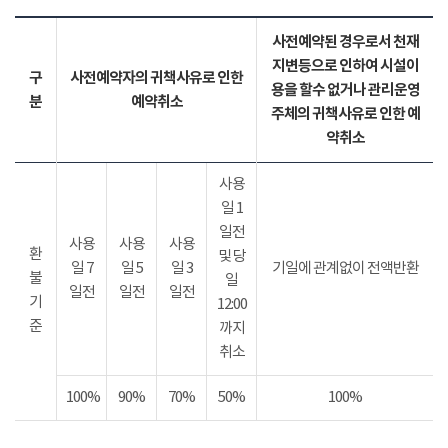
사전예약된 경우로서 천재
지변등으로 인하여 시설이
구
사전예약자의 귀책사유로 인한
용을 할수 없거나 관리운영
분
예약취소
주체의 귀책사유로 인한 예
약취소
사용
일 1
일전
사용
사용
사용
환
및 당
일 7
일 5
일 3
기일에 관계없이 전액반환
불
일
일전
일전
일전
기
12:00
준
까지
취소
100%
90%
70%
50%
100%