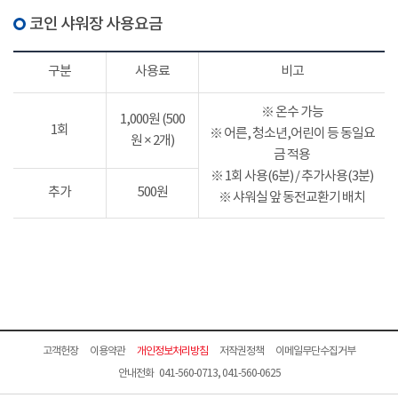
코인 샤워장 사용요금
구분
사용료
비고
※ 온수 가능
1,000원 (500
1회
※ 어른, 청소년,어린이 등 동일요
원 × 2개)
금 적용
※ 1회 사용(6분) / 추가사용(3분)
추가
500원
※ 샤워실 앞 동전교환기 배치
고객헌장
이용약관
개인정보처리방침
저작권정책
이메일무단수집거부
안내전화 041-560-0713, 041-560-0625