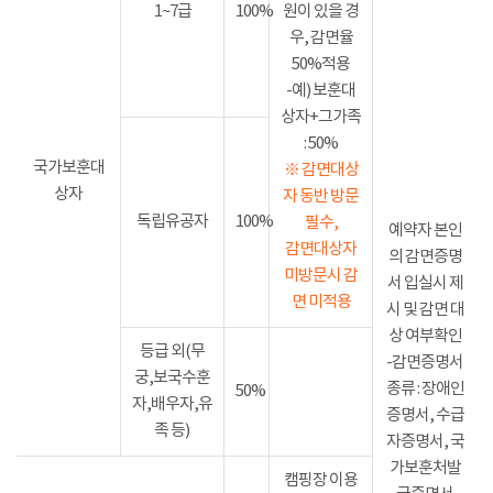
1~7급
100%
원이 있을 경
우, 감면율
50%적용
-예) 보훈대
상자+그가족
: 50%
국가보훈대
※ 감면대상
상자
자 동반 방문
독립유공자
100%
필수,
예약자 본인
감면대상자
의 감면증명
미방문시 감
서 입실시 제
면 미적용
시 및 감면 대
상 여부확인
등급 외(무
-감면증명서
궁,보국수훈
종류 : 장애인
50%
자,배우자,유
증명서, 수급
족 등)
자증명서, 국
가보훈처발
캠핑장 이용