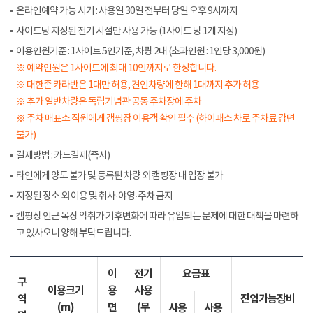
온라인예약 가능 시기 : 사용일 30일 전부터 당일 오후 9시까지
사이트당 지정된 전기 시설만 사용 가능 (1사이트 당 1개 지정)
이용인원기준 : 1사이트 5인기준, 차량 2대 (초과인원 : 1인당 3,000원)
※ 예약인원은 1사이트에 최대 10인까지로 한정합니다.
※ 대한존 카라반은 1대만 허용, 견인차량에 한해 1대까지 추가 허용
※ 추가 일반차량은 독립기념관 공동 주차장에 주차
※ 주차 매표소 직원에게 갬핑장 이용객 확인 필수 (하이패스 차로 주차료 감면
불가)
결제방법 : 카드결제(즉시)
타인에게 양도 불가 및 등록된 차량 외 캠핑장 내 입장 불가
지정된 장소 외 이용 및 취사·야영·주차 금지
캠핑장 인근 목장 악취가 기후변화에 따라 유입되는 문제에 대한 대책을 마련하
고 있사오니 양해 부탁드립니다.
이
전기
요금표
구
이용크기
용
사용
역
진입가능장비
(m)
면
(무
사용
사용