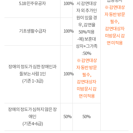
급증명서
5.18 민주유공자
100%
시 감면대상
※ 감면대상
자 외 추가인
자 동반 방문
원이 있을 경
필수,
우, 감면율
감면대상자
기초생활수급자
100%
50%적용
미방문시 감
-예) 보훈대
면 미적용
상자+그가족
: 50%
※ 감면대상
장애의 정도가 심한 장애인과
자 동반 방문
돌보는 사람 1인
100%
필수,
(기존 1~3급)
감면대상자
미방문시 감
면 미적용
장애의 정도가 심하지 않은 장
애인
50%
50%
(기존4~6급)