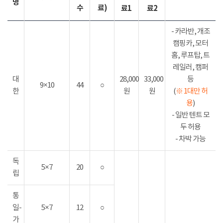
명
수
료)
료1
료2
- 카라반, 개조
캠핑카, 모터
홈, 루프탑, 트
레일러, 캠퍼
대
28,000
33,000
등
9×10
44
○
한
원
원
(
※ 1대만 허
용
)
- 일반 텐트 모
두 허용
- 차박 가능
독
5×7
20
○
립
통
일-
5×7
12
○
가