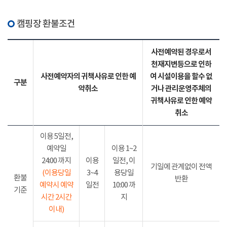
캠핑장 환불조건
사전예약된 경우로서
천재지변등으로 인하
사전예약자의 귀책사유로 인한 예
여 시설이용을 할수 없
구분
약취소
거나 관리운영주체의
귀책사유로 인한 예약
취소
이용 5일전,
예약일
이용 1~2
24:00 까지
이용
일전, 이
기일에 관계없이 전액
(이용당일
3~4
용당일
환불
반환
예약시 예약
일전
10:00 까
기준
시간 2시간
지
이내)