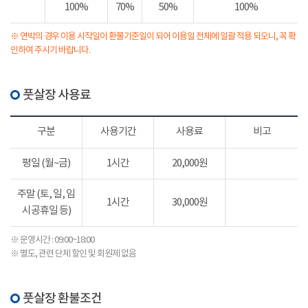
100%
70%
50%
100%
※ 연박의 경우 이용 시작일이 환불기준일이 되어 이용일 전체에 일괄 적용 되오니, 꼭 확
인하여 주시기 바랍니다.
풋살장 사용료
구분
사용기간
사용료
비고
평일 (월~금)
1시간
20,000원
주말 (토, 일, 임
1시간
30,000원
시공휴일 등)
※ 운영시간 : 09:00~18:00
※ 별도, 관련 단체 할인 및 회원제 없음
풋살장 환불조건