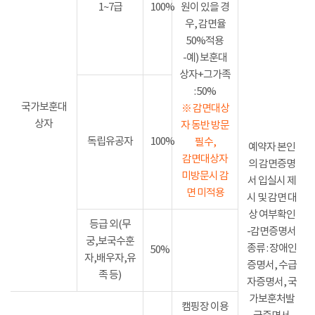
1~7급
100%
원이 있을 경
우, 감면율
50%적용
-예) 보훈대
상자+그가족
: 50%
국가보훈대
※ 감면대상
상자
자 동반 방문
독립유공자
100%
필수,
예약자 본인
감면대상자
의 감면증명
미방문시 감
서 입실시 제
면 미적용
시 및 감면 대
상 여부확인
등급 외(무
-감면증명서
궁,보국수훈
종류 : 장애인
50%
자,배우자,유
증명서, 수급
족 등)
자증명서, 국
가보훈처발
캠핑장 이용