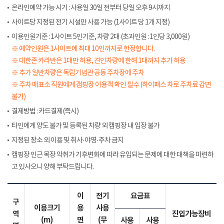
온라인예약 가능 시기 : 사용일 30일 전부터 당일 오후 9시까지
사이트당 지정된 전기 시설만 사용 가능 (1사이트 당 1개 지정)
이용인원기준 : 1사이트 5인기준, 차량 2대 (초과인원 : 1인당 3,000원)
※ 예약인원은 1사이트에 최대 10인까지로 한정합니다.
※ 대한존 카라반은 1대만 허용, 견인차량에 한해 1대까지 추가 허용
※ 추가 일반차량은 독립기념관 공동 주차장에 주차
※ 주차 매표소 직원에게 갬핑장 이용객 확인 필수 (하이패스 차로 주차료 감면
불가)
결제방법 : 카드결제(즉시)
타인에게 양도 불가 및 등록된 차량 외 캠핑장 내 입장 불가
지정된 장소 외 이용 및 취사·야영·주차 금지
캠핑장 인근 목장 악취가 기후변화에 따라 유입되는 문제에 대한 대책을 마련하
고 있사오니 양해 부탁드립니다.
이
전기
요금표
구
이용크기
용
사용
역
진입가능장비
(m)
면
(무
사용
사용