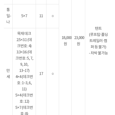
통
일-
5×7
11
○
나
텐트
목재 데크
(루프탑·폴딩
18,000
23,000
2.5×3.1 (데
트레일러·캠
원
원
크번호 : 4)
퍼 등 불가)
3.3×3.6 (데
- 차박 불가능
크번호 : 5, 7,
9, 10,
만
13~17)
17
○
세
4×4 (데크번
호 : 1~3, 6,
11)
5×4 (데크번
호 : 12)
5×7 (데크번
호 : 8)