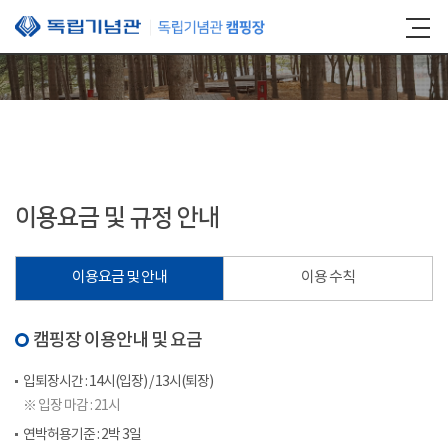
본문 바로가기
이용요금 및 규정 안내
이용요금 및 안내
이용 수칙
캠핑장 이용안내 및 요금
입퇴장시간 : 14시(입장) / 13시(퇴장)
※ 입장 마감 : 21시
연박허용기준 : 2박 3일