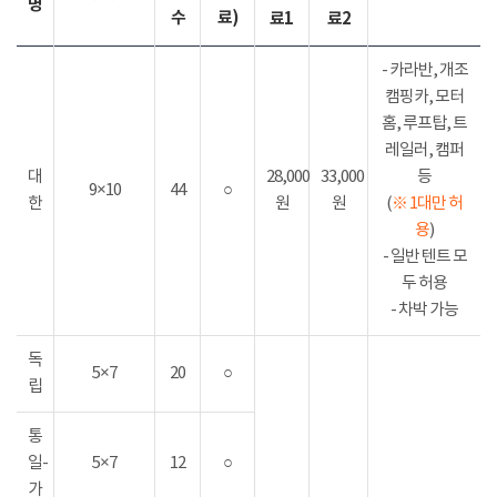
명
수
료)
료1
료2
- 카라반, 개조
캠핑카, 모터
홈, 루프탑, 트
레일러, 캠퍼
대
28,000
33,000
등
9×10
44
○
한
원
원
(
※ 1대만 허
용
)
- 일반 텐트 모
두 허용
- 차박 가능
독
5×7
20
○
립
통
일-
5×7
12
○
가