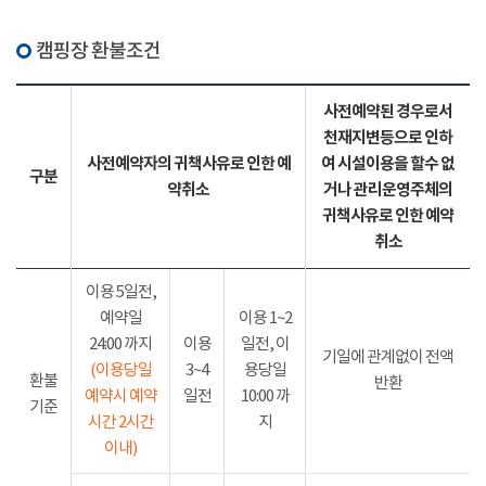
캠핑장 환불조건
사전예약된 경우로서
천재지변등으로 인하
사전예약자의 귀책사유로 인한 예
여 시설이용을 할수 없
구분
약취소
거나 관리운영주체의
귀책사유로 인한 예약
취소
이용 5일전,
예약일
이용 1~2
24:00 까지
이용
일전, 이
기일에 관계없이 전액
(이용당일
3~4
용당일
환불
반환
예약시 예약
일전
10:00 까
기준
시간 2시간
지
이내)