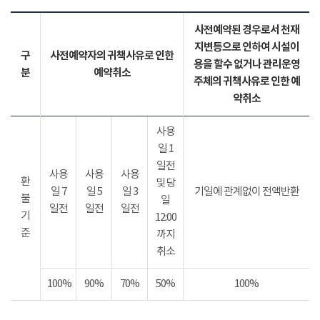
사전예약된 경우로서 천재
지변등으로 인하여 시설이
구
사전예약자의 귀책사유로 인한
용을 할수 없거나 관리운영
분
예약취소
주체의 귀책사유로 인한 예
약취소
사용
일 1
일전
사용
사용
사용
환
및 당
일 7
일 5
일 3
기일에 관계없이 전액반환
불
일
일전
일전
일전
기
12:00
준
까지
취소
100%
90%
70%
50%
100%