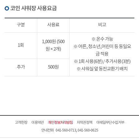
코인 샤워장 사용요금
구분
사용료
비고
※ 온수 가능
1,000원 (500
1회
※ 어른, 청소년,어린이 등 동일요
원 × 2개)
금 적용
※ 1회 사용(6분) / 추가사용(3분)
추가
500원
※ 샤워실 앞 동전교환기 배치
고객헌장
이용약관
개인정보처리방침
저작권정책
이메일무단수집거부
안내전화 041-560-0713, 041-560-0625