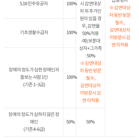
급증명서
5.18 민주유공자
100%
시 감면대상
※ 감면대상
자 외 추가인
자 동반 방문
원이 있을 경
필수,
우, 감면율
감면대상자
기초생활수급자
100%
50%적용
미방문시 감
-예) 보훈대
면 미적용
상자+그가족
: 50%
※ 감면대상
장애의 정도가 심한 장애인과
자 동반 방문
돌보는 사람 1인
100%
필수,
(기존 1~3급)
감면대상자
미방문시 감
면 미적용
장애의 정도가 심하지 않은 장
애인
50%
50%
(기존4~6급)