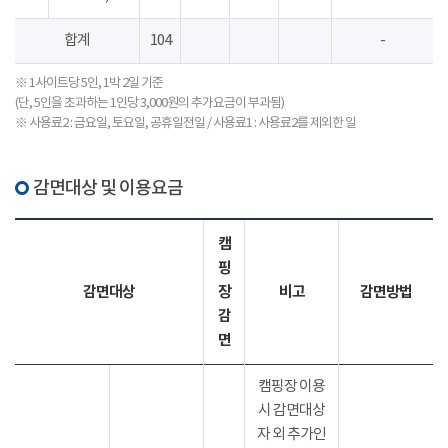
합계
104
-
※ 1사이트당 5인, 1박 2일 기준
(단, 5인을 초과하는 1인당 3,000원의 추가요금이 부과됨)
※ 사용료2 : 금요일, 토요일, 공휴일전일 / 사용료1 : 사용료2를 제외한 일
감면대상 및 이용요금
캠
핑
감면대상
장
비고
감면방법
감
면
캠핑장 이용
시 감면대상
자 외 추가인