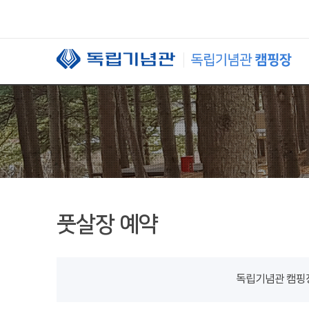
본문 바로가기
풋살장 예약
독립기념관 캠핑장