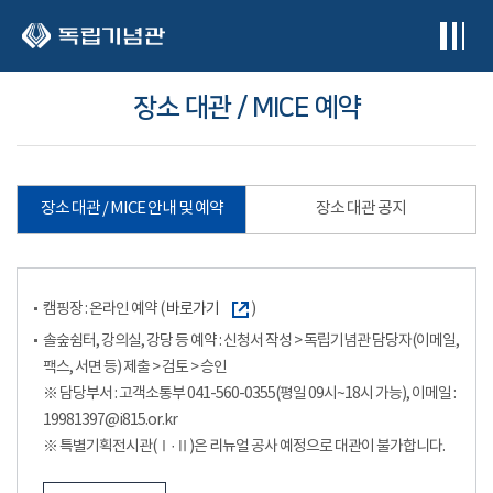
본문 바로가기
장소 대관 / MICE 예약
장소 대관 / MICE 안내 및 예약
장소 대관 공지
캠핑장 : 온라인 예약 (
바로가기
)
솔숲쉼터, 강의실, 강당 등 예약 : 신청서 작성 > 독립기념관 담당자(이메일,
팩스, 서면 등) 제출 > 검토 > 승인
※ 담당부서 : 고객소통부 041-560-0355(평일 09시~18시 가능), 이메일 :
19981397@i815.or.kr
※ 특별기획전시관(Ⅰ·Ⅱ)은 리뉴얼 공사 예정으로 대관이 불가합니다.