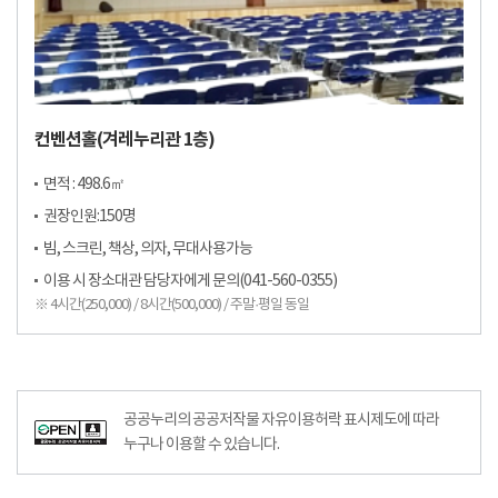
컨벤션홀(겨레누리관 1층)
면적 : 498.6㎡
권장인원:150명
빔, 스크린, 책상, 의자, 무대사용가능
이용 시 장소대관 담당자에게 문의(041-560-0355)
※ 4시간(250,000) / 8시간(500,000) / 주말·평일 동일
공공누리공공저작물자유이용허락–출처표시이미지
공공누리의 공공저작물 자유이용허락 표시제도에 따라
누구나 이용할 수 있습니다.