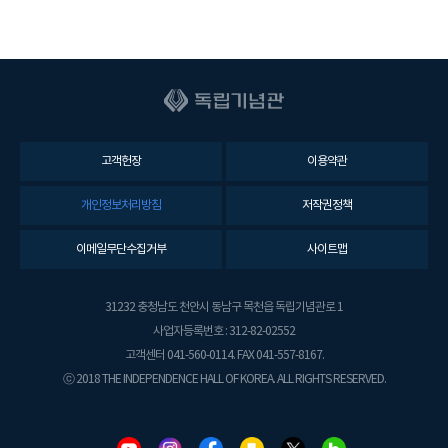
고객헌장
이용약관
개인정보처리방침
저작권정책
이메일무단수집거부
사이트맵
31232 충청남도 천안시 동남구 목천읍 독립기념관로 1
사업자등록번호 : 312-82-02552
고객센터 041-560-0114. FAX 041-557-8167.
ⓒ 2018 THE INDEPENDENCE HALL OF KOREA. ALL RIGHTS RESERVED.