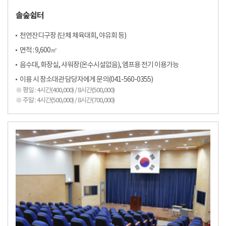
솔숲쉼터
천연잔디구장 (단체 체육대회, 야유회 등)
면적 : 9,600㎡
음수대, 화장실, 샤워장(온수시설없음), 엠프용 전기 이용가능
이용 시 장소대관 담당자에게 문의(041-560-0355)
※ 평일 : 4시간(400,000) / 8시간(500,000)
※ 주말 : 4시간(500,000) / 8시간(700,000)