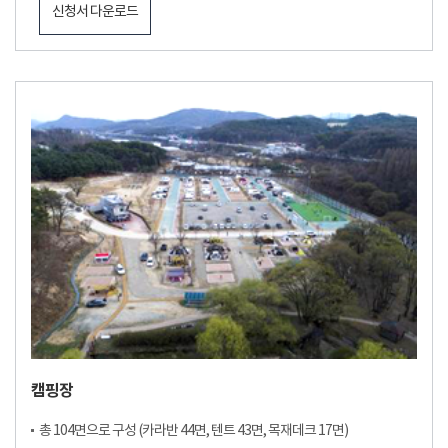
신청서 다운로드
캠핑장
총 104면으로 구성 (카라반 44면, 텐트 43면, 목재데크 17면)