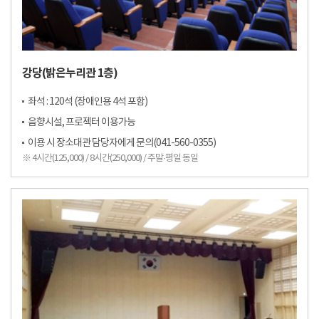
강당(밝은누리관 1층)
좌석 : 120석 (장애인용 4석 포함)
음향시설, 프로젝터 이용가능
이용 시 장소대관 담당자에게 문의(041-560-0355)
※ 4시간(125,000) / 8시간(250,000) / 주말·평일 동일