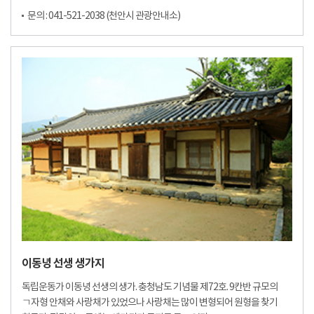
문의 : 041-521-2038 (천안시 관광안내소)
이동녕 선생 생가지
독립운동가 이동녕 선생의 생가. 충청남도 기념물 제72호. 9칸반 규모의
ㄱ자형 안채와 사랑채가 있었으나 사랑채는 많이 변형되어 원형을 찾기