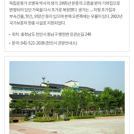
독립운동가 조병옥 박사의 생가. 1995년 문중의 고증을 받아 기와집으로
변형되어 있던 가옥을 다시 초가로 복원했다. 생가는 ㅡ자형 초가집과
부속건물, 헛간, 외양간 등이 있으며 본채 오른쪽에는 우물이 있다. 2002년
국가보훈처 현충 시설로 지정되었다.
위치 : 충청남도 천안시 동남구 병천면 유관순길 249
문의 : 041-521-2038 (천안시 관광안내소)