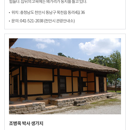
힘들다. 집뒤의 고목에는 왜가리가 둥지를 틀고 있다.
위치 : 충청남도 천안시 동남구 목천읍 동리4길 36
문의 : 041-521-2038 (천안시 관광안내소)
조병옥 박사 생가지