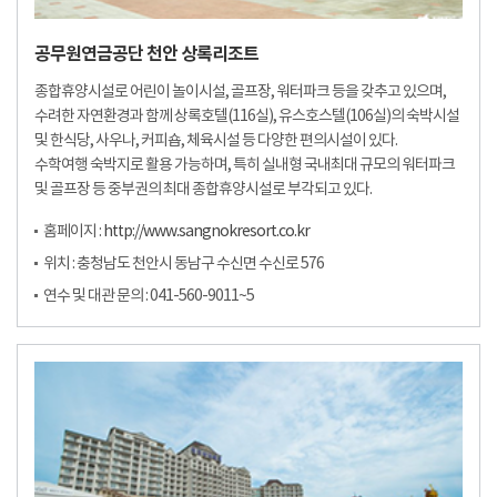
공무원연금공단 천안 상록리조트
종합휴양시설로 어린이 놀이시설, 골프장, 워터파크 등을 갖추고 있으며,
수려한 자연환경과 함께 상록호텔(116실), 유스호스텔(106실)의 숙박시설
및 한식당, 사우나, 커피숍, 체육시설 등 다양한 편의시설이 있다.
수학여행 숙박지로 활용 가능하며, 특히 실내형 국내최대 규모의 워터파크
및 골프장 등 중부권의 최대 종합휴양시설로 부각되고 있다.
홈페이지 :
http://www.sangnokresort.co.kr
위치 : 충청남도 천안시 동남구 수신면 수신로 576
연수 및 대관 문의 : 041-560-9011~5