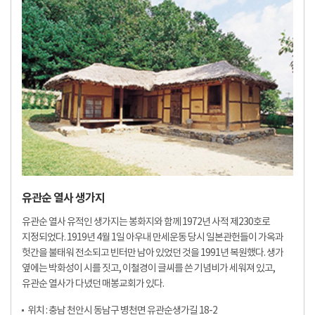
유관순 열사 생가지
유관순 열사 유적인 생가지는 봉화지와 함께 1972년 사적 제230호로
지정되었다. 1919년 4월 1일 아우내 만세운동 당시 일본관헌들이 가옥과
헛간을 불태워 전소되고 빈터만 남아 있었던 것을 1991년 복원했다. 생가
옆에는 박화성이 시를 짓고, 이철경이 글씨를 쓴 기념비가 세워져 있고,
유관순 열사가 다녔던 매봉교회가 있다.
위치 : 충남 천안시 동남구 병천면 유관순생가길 18-2