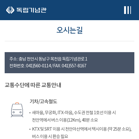
본문 바로가기
오시는길
주소 : 충남 천안시 동남구 목천읍 독립기념관로 1
전화번호 : 041)560-0114 / FAX : 041)557-8167
교통수단에 따른 교통안내
기차/고속철도
새마을, 무궁화, ITX-마음, 수도권 전철 1호선 이용 시
천안역에서 버스 이용(12Km), 40분 소요
KTX 및 SRT 이용 시 천안아산역에서 택시이용 (약 25분 소요),
버스 이용 시 환승 필요