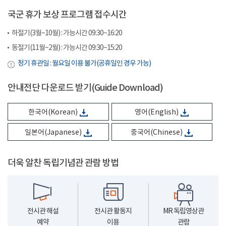
국군 휴가 보상 프로그램 접수시간
하절기(3월~10월) : 가능시간 09:30~16:20
동절기(11월~2월) : 가능시간 09:30~15:20
정기 휴관일 : 월요일 이용 불가(공휴일인 경우 가능)
안내전단 다운로드 받기(Guide Download)
한국어(Korean)
영어(English)
일본어(Japanese)
중국어(Chinese)
더욱 알찬 독립기념관 관람 방법
전시관 해설
전시관 활동지
MR 독립영상관
예약
이용
관람