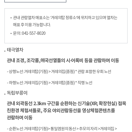
관내 관람열차 매표소는 ‘겨레의탑 정류소’에 위치하고 있으며 열차는
매표 후 이용 가능합니다.
문의 : 041-557-8020
태극열차
관내 조경, 조각품,애국선열들의 시∙어록비 등을 관람하며 이동
- 상행노선 :겨레의탑(기점) > 겨레의집(종점) * 관람 포함한 우회 노선
- 하행노선 :겨레의집(기점) > 겨레의탑(종점) * 직행 노선
독립부릉이
관내 외곽동선 2.3km 구간을 순환하는 신기술(XR; 확장현실) 접목
친환경 체험셔틀로, 주요 야외관람동선을 영상체험콘텐츠를
관람하며 이동
- 순환노선 :겨레의탑(기점)> 통일염원의 동산 > 추모의 자리 >겨레의집 >