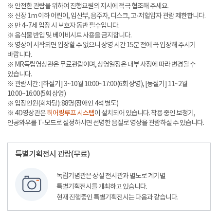
※ 안전한 관람을 위하여 진행요원의 지시에 적극 협조해 주세요.
※ 신장 1m 이하 어린이, 임산부, 음주자, 디스크, 고·저혈압자 관람 제한합니다.
※ 만 4~7세 입장 시 보호자 동반 필수입니다.
※ 음식물 반입 및 베이비시트 사용을 금지합니다.
※ 영상이 시작되면 입장할 수 없으니 상영 시간 15분 전에 꼭 입장해 주시기
바랍니다.
※ MR독립영상관은 무료관람이며, 상영일정은 내부 사정에 따라 변경될 수
있습니다.
※ 관람시간 : [하절기] 3~10월 10:00~17:00(6회 상영), [동절기] 11~2월
10:00~16:00(5회 상영)
※ 입장인원(회차당): 88명(장애인 4석 별도)
※ 4D영상관은
히어링루프 시스템
이 설치되어 있습니다. 착용 중인 보청기,
인공와우를 T-모드로 설정하시면 선명한 음질로 영상을 관람하실 수 있습니다.
특별기획전시 관람(무료)
독립기념관은 상설 전시관과 별도로 계기별
특별기획전시를 개최하고 있습니다.
현재 진행중인 특별기획전시는 다음과 같습니다.