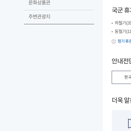
문화상품관
국군 휴
주변관광지
하절기(3월~
동절기(11월
정기 휴관
안내전단
한국
더욱 알