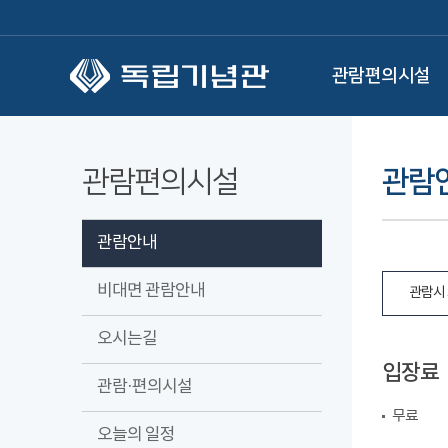
본문 바로가기
관람편의시설
관람편의시설
관람
관람안내
비대면 관람안내
관람시 
오시는길
입장료
관람·편의시설
무료
오늘의 일정