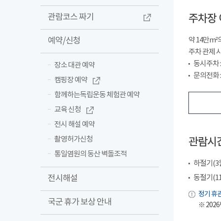
관람코스 짜기
주차장 
예약/신청
약 14만m
주차 관제 
동시주차 : 
장소 대관 예약
문의전화 : 
캠핑장 예약
함께하는독립운동 체험관 예약
교육 신청
전시 해설 예약
촬영허가신청
관람시
통일염원의 동산 벽돌조적
하절기(3월~
전시해설
동절기(11월
정기 휴관
국군 휴가 보상 안내
※ 2026