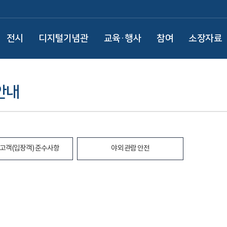
전시
디지털기념관
교육·행사
참여
소장자료
안내
고객(입장객) 준수사항
야외 관람 안전