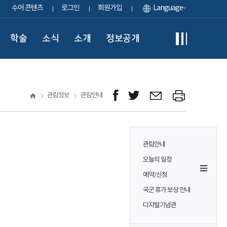
수어 콘텐츠
로그인
회원가입
Language
학술
소식
소개
정보공개
관람정보
관람안내
관람안내
오늘의 일정
예약/신청
국군 휴가 보상 안내
디지털기념관