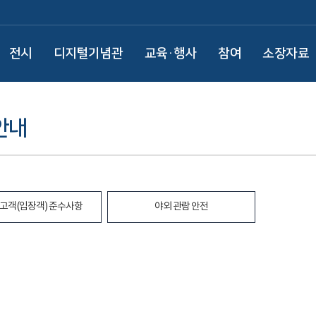
전시
디지털기념관
교육·행사
참여
소장자료
안내
고객(입장객) 준수사항
야외 관람 안전