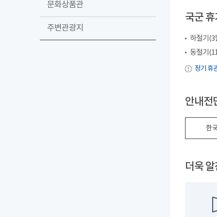
문화상품관
국군 휴
주변관광지
하절기(3월~
동절기(11월
정기 휴관
안내전단
한국
더욱 알