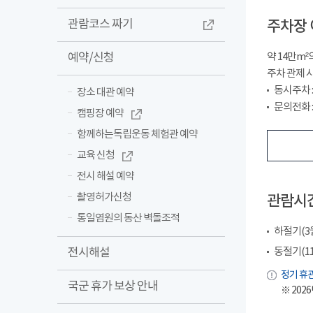
관람코스 짜기
주차장 
예약/신청
약 14만m
주차 관제 
동시주차 : 
장소 대관 예약
문의전화 : 
캠핑장 예약
함께하는독립운동 체험관 예약
교육 신청
전시 해설 예약
촬영허가신청
관람시
통일염원의 동산 벽돌조적
하절기(3월~
전시해설
동절기(11월
정기 휴관
국군 휴가 보상 안내
※ 2026