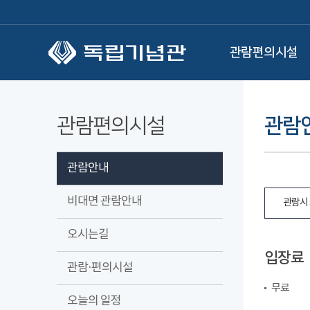
본문 바로가기
관람편의시설
관람편의시설
관람
관람안내
비대면 관람안내
관람시 
오시는길
입장료
관람·편의시설
무료
오늘의 일정