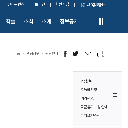
수어 콘텐츠
로그인
회원가입
Language
학술
소식
소개
정보공개
관람정보
관람안내
관람안내
오늘의 일정
예약/신청
국군 휴가 보상 안내
디지털기념관