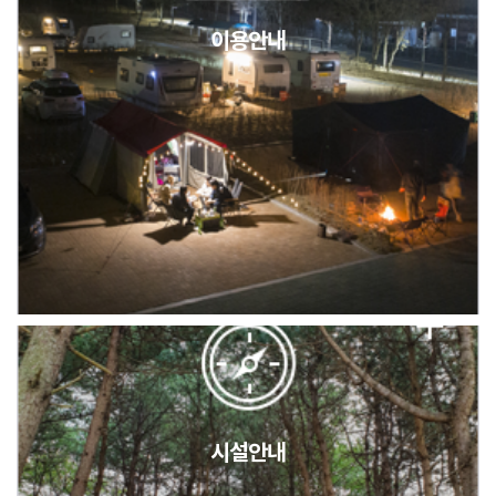
이용안내
2026년 5월 캠핑장 안점 점검의 날 변경 안내
캠핑장(9월1일~6일) 미운영 공지
[6/1]전산시스템 점검 및 안정화에 따른 서비스 이용 제한 안내
시설안내