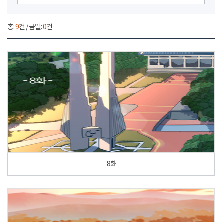
총:
9
건 / 금일:
0
건
8화