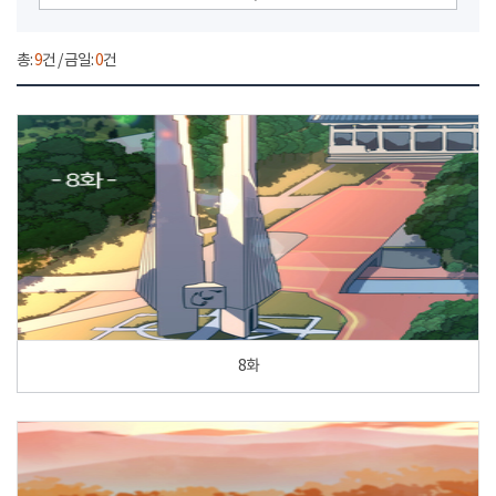
총:
9
건 / 금일:
0
건
8화