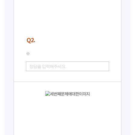
Q2.
※