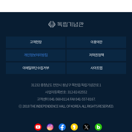
고객헌장
이용약관
개인정보처리방침
저작권정책
이메일무단수집거부
사이트맵
31232 충청남도 천안시 동남구 목천읍 독립기념관로 1
사업자등록번호 : 312-82-02552
고객센터 041-560-0114. FAX 041-557-8167.
ⓒ 2018 THE INDEPENDENCE HALL OF KOREA. ALL RIGHTS RESERVED.